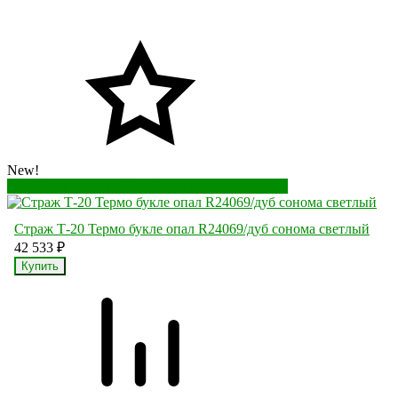
New!
Перейти в корзину
Перейти в карточку товара
Страж Т-20 Термо букле опал R24069/дуб сонома светлый
42 533
₽