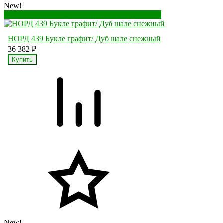
New!
Перейти в корзину
Перейти в карточку товара
НОРД 439 Букле графит/ Дуб шале снежный
36 382
₽
New!