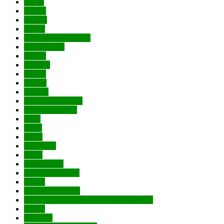
Apecs
Dorma
Ferroni
Лесма
Одинцово(Стимул)
ТМ Tandoor
Tarkett
Промет
Метис
Vanger
Venmar
Weststyle(Everest)
Бункер(Everest)
Renz
Amig
Punto
Armadillo
Fuaro
Мега двери
Двери регионов
AJAX
CRONAFLOOR
VFD (Владимирская фабрика дверей)
GEZE
ABRISS