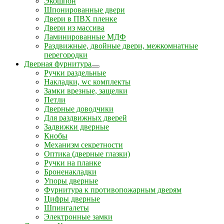
Экошпон
Шпонированные двери
Двери в ПВХ пленке
Двери из массива
Ламинированные МДФ
Раздвижные, двойные двери, межкомнатные
перегородки
Дверная фурнитура
Ручки раздельные
Накладки, wc комплекты
Замки врезные, защелки
Петли
Дверные доводчики
Для раздвижных дверей
Задвижки дверные
Кнобы
Механизм секретности
Оптика (дверные глазки)
Ручки на планке
Броненакладки
Упоры дверные
Фурнитура к противопожарным дверям
Цифры дверные
Шпингалеты
Электронные замки