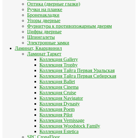
Оптика (дверные глазки)
Ручки на планке
Броненакладки
Упоры дверные
Фурнитура к противопожарным дверям
Цифры дверные
Шпингалеты
Электронные замки
Ламинат, Кварцвинил
Ламинат Таркет
Коллекция Gallery
Коллекция Trophy
Коллекция Тайга Первая Уральская
Коллекция Тайга Первая Сибирская
Коллекция Ballet
Коллекция Cinema
Коллекция Cruise
Коллекция Navigator
Коллекция Dynasty
Коллекция Poem
Коллекция Pilot
Коллекция Vernissage
Коллекция Woodstock Family
Коллекция Estetica
SPC CronaFloor