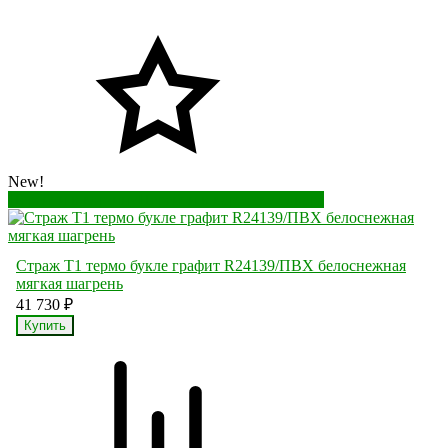
New!
Перейти в корзину
Перейти в карточку товара
Страж Т1 термо букле графит R24139/ПВХ белоснежная
мягкая шагрень
41 730
₽