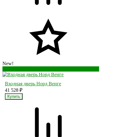
New!
Перейти в корзину
Перейти в карточку товара
Входная дверь Норд Венге
41 528
₽