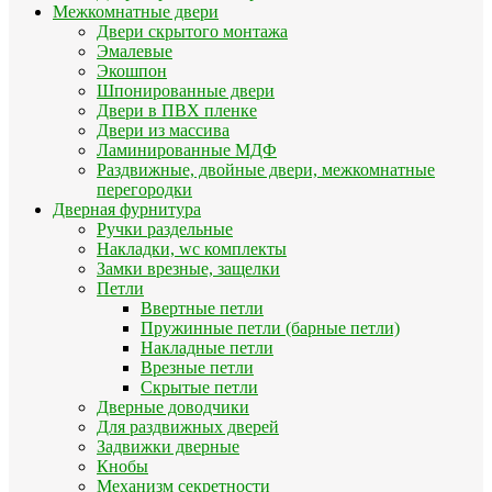
Межкомнатные двери
Двери скрытого монтажа
Эмалевые
Экошпон
Шпонированные двери
Двери в ПВХ пленке
Двери из массива
Ламинированные МДФ
Раздвижные, двойные двери, межкомнатные
перегородки
Дверная фурнитура
Ручки раздельные
Накладки, wc комплекты
Замки врезные, защелки
Петли
Ввертные петли
Пружинные петли (барные петли)
Накладные петли
Врезные петли
Скрытые петли
Дверные доводчики
Для раздвижных дверей
Задвижки дверные
Кнобы
Механизм секретности