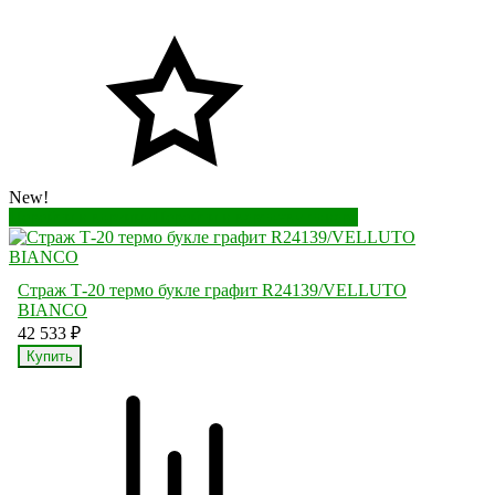
New!
Перейти в корзину
Перейти в карточку товара
Страж Т-20 термо букле графит R24139/VELLUTO
BIANCO
42 533
₽