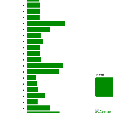
Dorma
Ferroni
Лесма
Одинцово(Стимул)
ТМ Tandoor
Tarkett
Промет
Метис
Vanger
Venmar
Weststyle(Everest)
Бункер(Everest)
New!
Renz
Перейт
Amig
Punto
Перейт
Armadillo
Fuaro
Мега двери