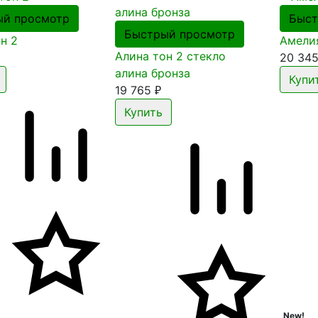
ый просмотр
Быст
Быстрый просмотр
н 2
Амелия
Алина тон 2 стекло
20 34
алина бронза
19 765
₽
New!