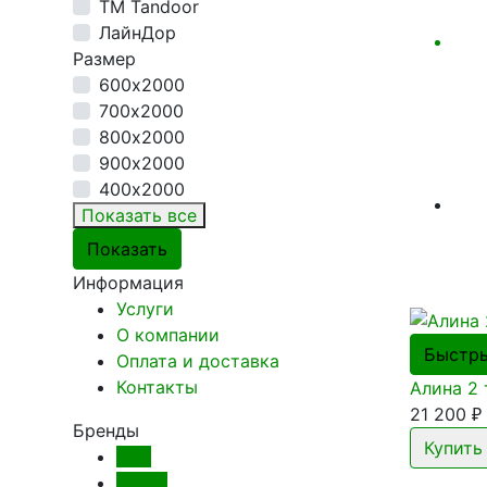
ТМ Tandoor
ЛайнДор
Размер
600х2000
700х2000
800х2000
900х2000
400х2000
Показать все
Информация
Услуги
О компании
Быстр
Оплата и доставка
Контакты
Алина 2 
21 200
₽
Бренды
AGB
Apecs