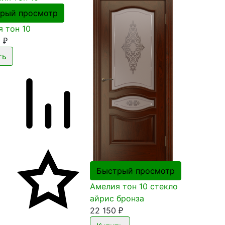
рый просмотр
 тон 10
5
₽
Быстрый просмотр
Амелия тон 10 стекло
айрис бронза
22 150
₽