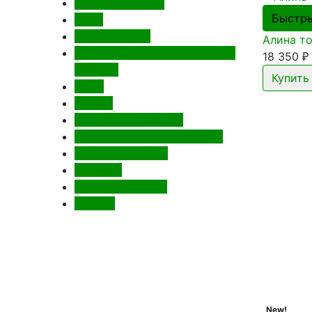
Двери регионов
Быстр
AJAX
CRONAFLOOR
Алина то
VFD (Владимирская фабрика
18 350
₽
дверей)
GEZE
ABRISS
COLOMBO (Италия)
FRATELLI CATTINI (Италия)
Venezia (Италия)
NOTEDO
PORTA DI PARMA
Gimmel
New!