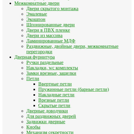
Межкомнатные двери
Двери скрытого монтажа
Эмалевые
Экошпон
Шпонированные двери
Двери в ПВХ пленке
Двери из массива
Ламинированные МДФ
Раздвижные, двойные двери, межкомнатные
перегородки
Дверная фурнитура
Ручки раздельные
Накладки, wc комплекты
Замки врезные, защелки
Петли
Ввертные петли
Пружинные петли (барные петли)
Накладные петли
Врезные петли
Скрытые петли
Дверные доводчики
Для раздвижных дверей
Задвижки дверные
Кнобы
Механизм секретности