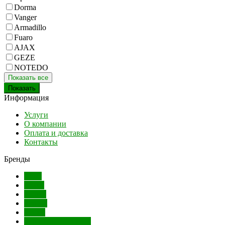
Dorma
Vanger
Armadillo
Fuaro
AJAX
GEZE
NOTEDO
Показать все
Информация
Услуги
О компании
Оплата и доставка
Контакты
Бренды
AGB
Apecs
Dorma
Ferroni
Лесма
Одинцово(Стимул)