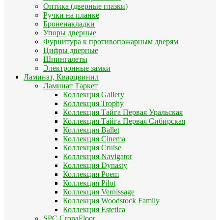
Оптика (дверные глазки)
Ручки на планке
Броненакладки
Упоры дверные
Фурнитура к противопожарным дверям
Цифры дверные
Шпингалеты
Электронные замки
Ламинат, Кварцвинил
Ламинат Таркет
Коллекция Gallery
Коллекция Trophy
Коллекция Тайга Первая Уральская
Коллекция Тайга Первая Сибирская
Коллекция Ballet
Коллекция Cinema
Коллекция Cruise
Коллекция Navigator
Коллекция Dynasty
Коллекция Poem
Коллекция Pilot
Коллекция Vernissage
Коллекция Woodstock Family
Коллекция Estetica
SPC CronaFloor