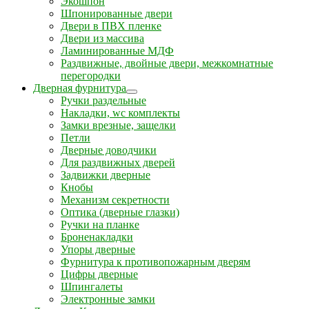
Экошпон
Шпонированные двери
Двери в ПВХ пленке
Двери из массива
Ламинированные МДФ
Раздвижные, двойные двери, межкомнатные
перегородки
Дверная фурнитура
Ручки раздельные
Накладки, wc комплекты
Замки врезные, защелки
Петли
Дверные доводчики
Для раздвижных дверей
Задвижки дверные
Кнобы
Механизм секретности
Оптика (дверные глазки)
Ручки на планке
Броненакладки
Упоры дверные
Фурнитура к противопожарным дверям
Цифры дверные
Шпингалеты
Электронные замки