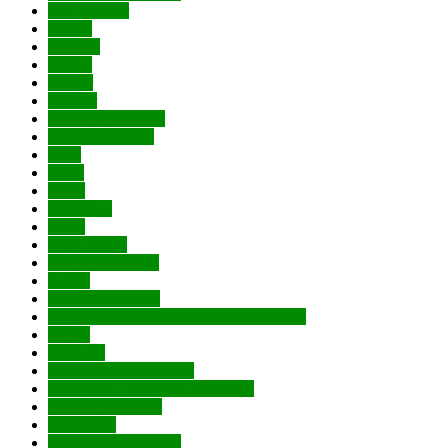
ТМ Tandoor
Tarkett
Промет
Метис
Vanger
Venmar
Weststyle(Everest)
Бункер(Everest)
Renz
Amig
Punto
Armadillo
Fuaro
Мега двери
Двери регионов
AJAX
CRONAFLOOR
VFD (Владимирская фабрика дверей)
GEZE
ABRISS
COLOMBO (Италия)
FRATELLI CATTINI (Италия)
Venezia (Италия)
NOTEDO
PORTA DI PARMA