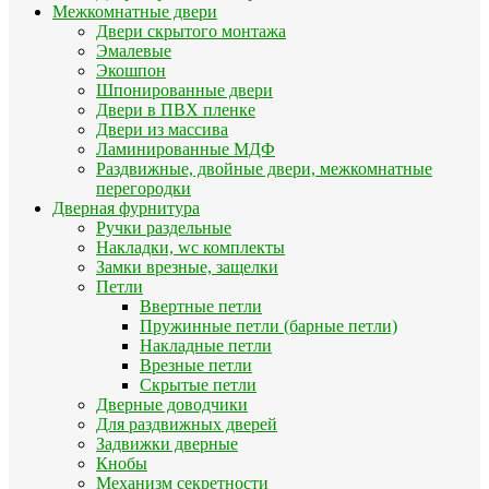
Межкомнатные двери
Двери скрытого монтажа
Эмалевые
Экошпон
Шпонированные двери
Двери в ПВХ пленке
Двери из массива
Ламинированные МДФ
Раздвижные, двойные двери, межкомнатные
перегородки
Дверная фурнитура
Ручки раздельные
Накладки, wc комплекты
Замки врезные, защелки
Петли
Ввертные петли
Пружинные петли (барные петли)
Накладные петли
Врезные петли
Скрытые петли
Дверные доводчики
Для раздвижных дверей
Задвижки дверные
Кнобы
Механизм секретности