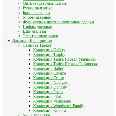
Оптика (дверные глазки)
Ручки на планке
Броненакладки
Упоры дверные
Фурнитура к противопожарным дверям
Цифры дверные
Шпингалеты
Электронные замки
Ламинат, Кварцвинил
Ламинат Таркет
Коллекция Gallery
Коллекция Trophy
Коллекция Тайга Первая Уральская
Коллекция Тайга Первая Сибирская
Коллекция Ballet
Коллекция Cinema
Коллекция Cruise
Коллекция Navigator
Коллекция Dynasty
Коллекция Poem
Коллекция Pilot
Коллекция Vernissage
Коллекция Woodstock Family
Коллекция Estetica
SPC CronaFloor