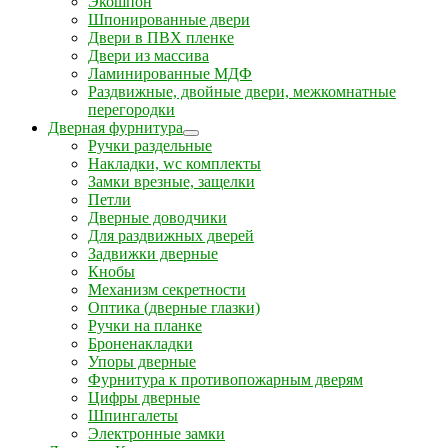
Экошпон
Шпонированные двери
Двери в ПВХ пленке
Двери из массива
Ламинированные МДФ
Раздвижные, двойные двери, межкомнатные
перегородки
Дверная фурнитура
Ручки раздельные
Накладки, wc комплекты
Замки врезные, защелки
Петли
Дверные доводчики
Для раздвижных дверей
Задвижки дверные
Кнобы
Механизм секретности
Оптика (дверные глазки)
Ручки на планке
Броненакладки
Упоры дверные
Фурнитура к противопожарным дверям
Цифры дверные
Шпингалеты
Электронные замки