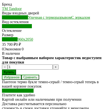
Бренд
ТМ Tandoor
Виды входных дверей
Двери для дома
Уличная с терморазрывом
С зеркалом
Вид остекления
Дверь глухая (ДГ)
Остекление
Размер
860х2050
960х2050
35 700
₽
0
₽
0
Экономия
0
В наличии
Товар с выбранным набором характеристик недоступен
для покупки
Избранное
Сравнить
Пантеон термо букле темно-серый / темно-серый теперь в
вашей корзине покупок
Перейти в корзину
Платите как удобно
Картой онлайн или наличными при получении
Доставка рассчитывается персонально
стоимость и сроки доставки уточняйте у менеджера