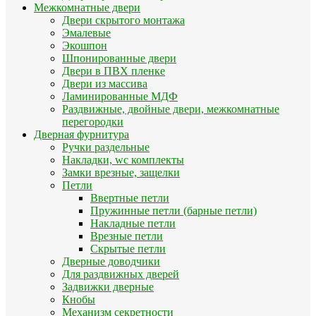
Межкомнатные двери
Двери скрытого монтажа
Эмалевые
Экошпон
Шпонированные двери
Двери в ПВХ пленке
Двери из массива
Ламинированные МДФ
Раздвижные, двойные двери, межкомнатные
перегородки
Дверная фурнитура
Ручки раздельные
Накладки, wc комплекты
Замки врезные, защелки
Петли
Ввертные петли
Пружинные петли (барные петли)
Накладные петли
Врезные петли
Скрытые петли
Дверные доводчики
Для раздвижных дверей
Задвижки дверные
Кнобы
Механизм секретности