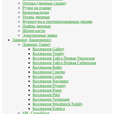
Оптика (дверные глазки)
Ручки на планке
Броненакладки
Упоры дверные
Фурнитура к противопожарным дверям
Цифры дверные
Шпингалеты
Электронные замки
Ламинат, Кварцвинил
Ламинат Таркет
Коллекция Gallery
Коллекция Trophy
Коллекция Тайга Первая Уральская
Коллекция Тайга Первая Сибирская
Коллекция Ballet
Коллекция Cinema
Коллекция Cruise
Коллекция Navigator
Коллекция Dynasty
Коллекция Poem
Коллекция Pilot
Коллекция Vernissage
Коллекция Woodstock Family
Коллекция Estetica
SPC CronaFloor