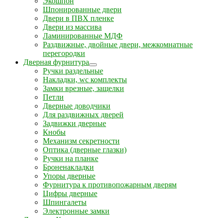
Экошпон
Шпонированные двери
Двери в ПВХ пленке
Двери из массива
Ламинированные МДФ
Раздвижные, двойные двери, межкомнатные
перегородки
Дверная фурнитура
Ручки раздельные
Накладки, wc комплекты
Замки врезные, защелки
Петли
Дверные доводчики
Для раздвижных дверей
Задвижки дверные
Кнобы
Механизм секретности
Оптика (дверные глазки)
Ручки на планке
Броненакладки
Упоры дверные
Фурнитура к противопожарным дверям
Цифры дверные
Шпингалеты
Электронные замки