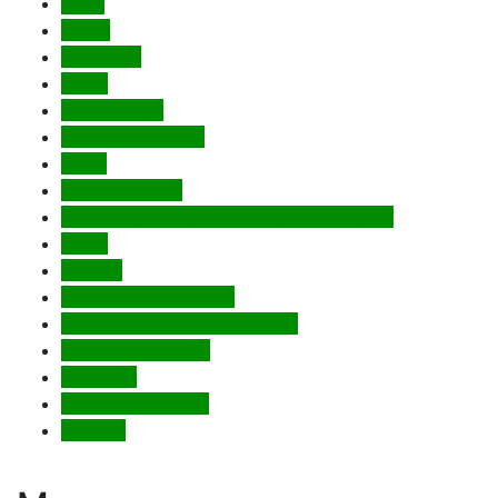
Amig
Punto
Armadillo
Fuaro
Мега двери
Двери регионов
AJAX
CRONAFLOOR
VFD (Владимирская фабрика дверей)
GEZE
ABRISS
COLOMBO (Италия)
FRATELLI CATTINI (Италия)
Venezia (Италия)
NOTEDO
PORTA DI PARMA
Gimmel