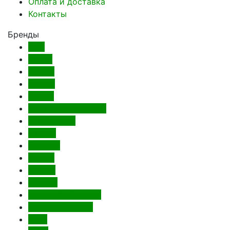
Оплата и доставка
Контакты
Бренды
AGB
Apecs
Dorma
Ferroni
Лесма
Одинцово(Стимул)
ТМ Tandoor
Tarkett
Промет
Метис
Vanger
Venmar
Weststyle(Everest)
Бункер(Everest)
Renz