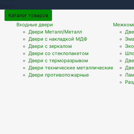
Пуста
Каталог товаров
Входные двери
Межкомн
Двери Металл/Металл
Две
Двери с накладкой МДФ
Эма
Двери с зеркалом
Эк
Двери со стеклопакетом
Шпо
Двери с терморазрывом
Две
Двери технические металлические
Две
Двери противопожарные
Ла
Раз