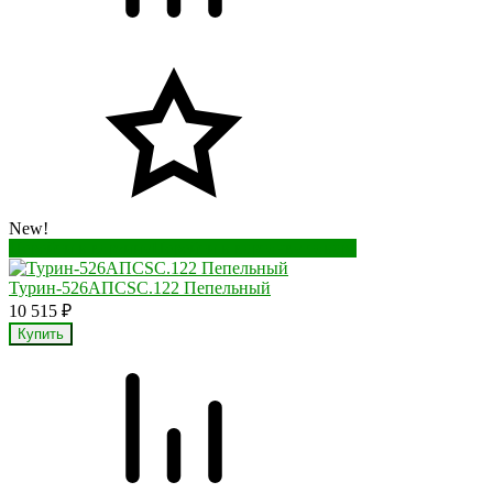
New!
Перейти в корзину
Перейти в карточку товара
Турин-526АПСSC.122 Пепельный
10 515
₽