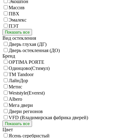
Экошпон
Массив
ПВХ
Эмалекс
ПЭТ
Показать все
Вид остекления
Дверь глухая (ДГ)
Дверь остекленная (ДО)
Бренд
OPTIMA PORTE
Одинцово(Стимул)
ТМ Tandoor
ЛайнДор
Метис
Weststyle(Everest)
Albero
Мега двери
Двери регионов
VFD (Владимирская фабрика дверей)
Показать все
Цвет
Ясень серебристый