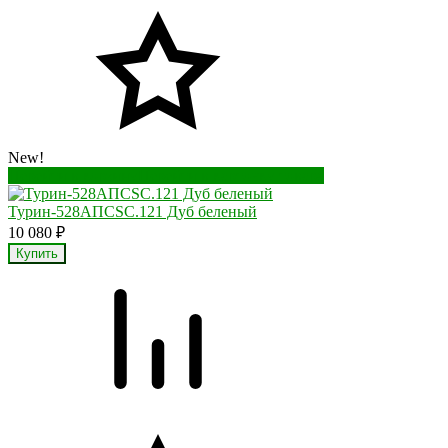
New!
Перейти в корзину
Перейти в карточку товара
Турин-528AПСSC.121 Дуб беленый
10 080
₽