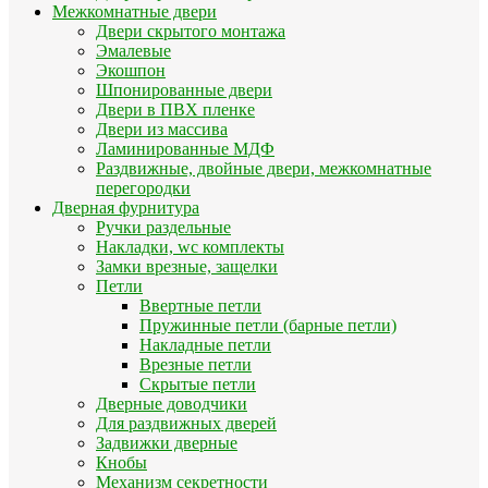
Межкомнатные двери
Двери скрытого монтажа
Эмалевые
Экошпон
Шпонированные двери
Двери в ПВХ пленке
Двери из массива
Ламинированные МДФ
Раздвижные, двойные двери, межкомнатные
перегородки
Дверная фурнитура
Ручки раздельные
Накладки, wc комплекты
Замки врезные, защелки
Петли
Ввертные петли
Пружинные петли (барные петли)
Накладные петли
Врезные петли
Скрытые петли
Дверные доводчики
Для раздвижных дверей
Задвижки дверные
Кнобы
Механизм секретности