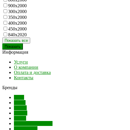
900х2000
300х2000
350х2000
400х2000
450х2000
840х2020
Показать все
Информация
Услуги
О компании
Оплата и доставка
Контакты
Бренды
AGB
Apecs
Dorma
Ferroni
Лесма
Одинцово(Стимул)
ТМ Tandoor