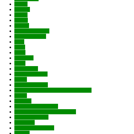
Tarkett
Промет
Метис
Vanger
Venmar
Weststyle(Everest)
Бункер(Everest)
Renz
Amig
Punto
Armadillo
Fuaro
Мега двери
Двери регионов
AJAX
CRONAFLOOR
VFD (Владимирская фабрика дверей)
GEZE
ABRISS
COLOMBO (Италия)
FRATELLI CATTINI (Италия)
Venezia (Италия)
NOTEDO
PORTA DI PARMA
Gimmel