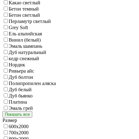
Какао светлый
Бетон темный
Бетон светлый
Перламутр светлый
Grey Soft
Ель альпийская
Винил (белый)
Эмаль шампань
Дуб натуральный
кедр снежный
Нордик
Ривьера айс
Дуб болтон
Полипропилен аляска
Дуб белый
Дуб бьянко
Платина
Эмаль грей
Показать все
Размер
600х2000
700х2000
800х2000