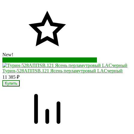
New!
Перейти в корзину
Перейти в карточку товара
Турин-528AППSB.121 Ясень перламутровый LACчерный
11 385
₽