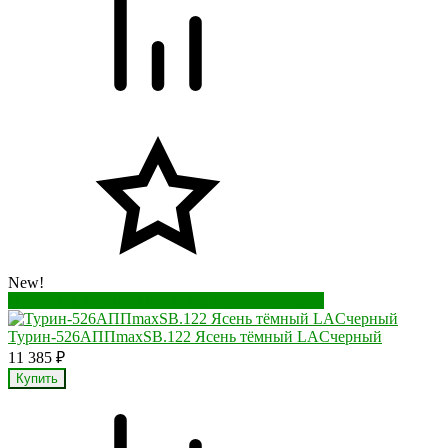
New!
Перейти в корзину
Перейти в карточку товара
Турин-526АППmaxSB.122 Ясень тёмный LACчерный
11 385
₽