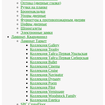
Оптика (дверные глазки)
Ручки на планке
Броненакладки
Упоры дверные
Фурнитура к противопожарным дверям
Цифры дверные
Шпингалеты
Электронные замки
Ламинат, Кварцвинил
Ламинат Таркет
Коллекция Gallery
Коллекция Trophy
Коллекция Тайга Первая Уральская
Коллекция Тайга Первая Сибирская
Коллекция Ballet
Коллекция Cinema
Коллекция Cruise
Коллекция Navigator
Коллекция Dynasty
Коллекция Poem
Коллекция Pilot
Коллекция Vernissage
Коллекция Woodstock Family
Коллекция Estetica
SPC CronaFloor