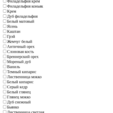
Филадельфия крем
Филадельфия коньяк
Крем
Дуб филадельфия
Белый матовый
Ясень
Каштан
Грэй
Жемчуг белый
Античный орех
Слоновая кость
Бреннерский орех
Мореный дуб
Ваниль
Темный кипарис
Лиственница мокко
Белый кипарис
Серый кедр
Белый глянец
Глянец мокко
Дуб снежный
Бьянко
Лиственница светлая