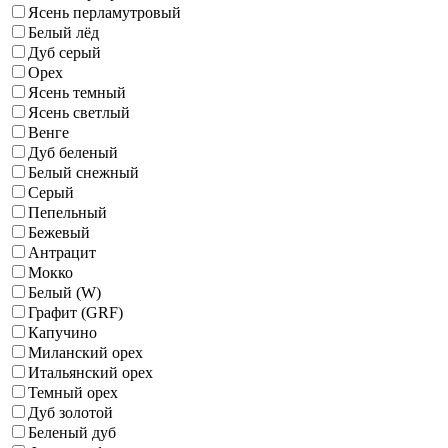
Ясень перламутровый
Белый лёд
Дуб серый
Орех
Ясень темный
Ясень светлый
Венге
Дуб беленый
Белый снежный
Серый
Пепельный
Бежевый
Антрацит
Мокко
Белый (W)
Графит (GRF)
Капучино
Миланский орех
Итальянский орех
Темный орех
Дуб золотой
Беленый дуб