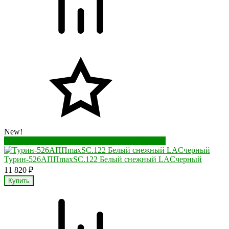
New!
Перейти в корзину
Перейти в карточку товара
Турин-526АППmaxSC.122 Белый снежный LACчерный
11 820
₽