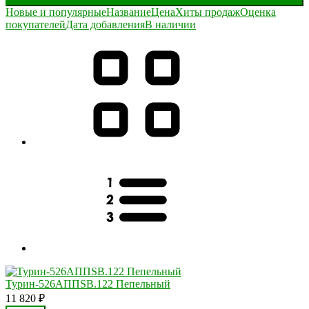
Новые и популярные
Название
Цена
Хиты продаж
Оценка
покупателей
Дата добавления
В наличии
Турин-526АППSB.122 Пепельный
11 820
₽