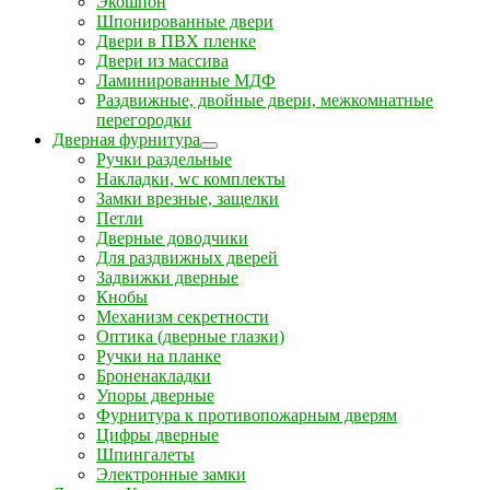
Экошпон
Шпонированные двери
Двери в ПВХ пленке
Двери из массива
Ламинированные МДФ
Раздвижные, двойные двери, межкомнатные
перегородки
Дверная фурнитура
Ручки раздельные
Накладки, wc комплекты
Замки врезные, защелки
Петли
Дверные доводчики
Для раздвижных дверей
Задвижки дверные
Кнобы
Механизм секретности
Оптика (дверные глазки)
Ручки на планке
Броненакладки
Упоры дверные
Фурнитура к противопожарным дверям
Цифры дверные
Шпингалеты
Электронные замки