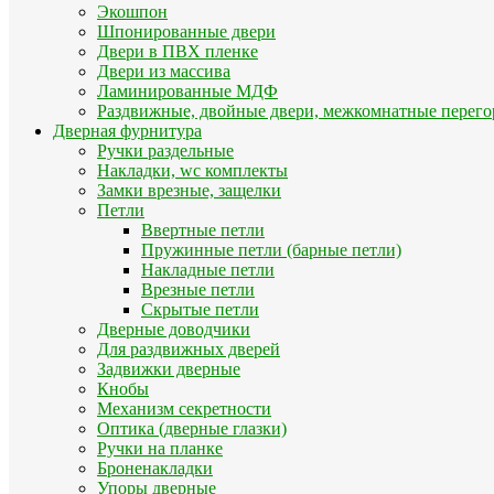
Экошпон
Шпонированные двери
Двери в ПВХ пленке
Двери из массива
Ламинированные МДФ
Раздвижные, двойные двери, межкомнатные перего
Дверная фурнитура
Ручки раздельные
Накладки, wc комплекты
Замки врезные, защелки
Петли
Ввертные петли
Пружинные петли (барные петли)
Накладные петли
Врезные петли
Скрытые петли
Дверные доводчики
Для раздвижных дверей
Задвижки дверные
Кнобы
Механизм секретности
Оптика (дверные глазки)
Ручки на планке
Броненакладки
Упоры дверные