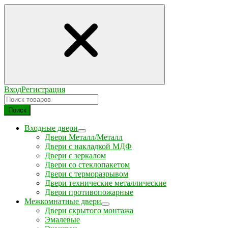
Вход
Регистрация
Поиск
Входные двери
Двери Металл/Металл
Двери с накладкой МДФ
Двери с зеркалом
Двери со стеклопакетом
Двери с терморазрывом
Двери технические металлические
Двери противопожарные
Межкомнатные двери
Двери скрытого монтажа
Эмалевые