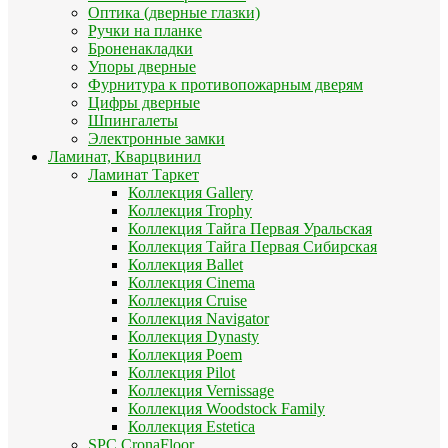
Оптика (дверные глазки)
Ручки на планке
Броненакладки
Упоры дверные
Фурнитура к противопожарным дверям
Цифры дверные
Шпингалеты
Электронные замки
Ламинат, Кварцвинил
Ламинат Таркет
Коллекция Gallery
Коллекция Trophy
Коллекция Тайга Первая Уральская
Коллекция Тайга Первая Сибирская
Коллекция Ballet
Коллекция Cinema
Коллекция Cruise
Коллекция Navigator
Коллекция Dynasty
Коллекция Poem
Коллекция Pilot
Коллекция Vernissage
Коллекция Woodstock Family
Коллекция Estetica
SPC CronaFloor