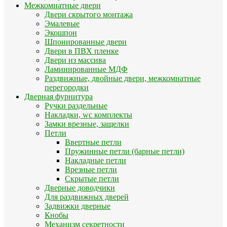
Межкомнатные двери
Двери скрытого монтажа
Эмалевые
Экошпон
Шпонированные двери
Двери в ПВХ пленке
Двери из массива
Ламинированные МДФ
Раздвижные, двойные двери, межкомнатные
перегородки
Дверная фурнитура
Ручки раздельные
Накладки, wc комплекты
Замки врезные, защелки
Петли
Ввертные петли
Пружинные петли (барные петли)
Накладные петли
Врезные петли
Скрытые петли
Дверные доводчики
Для раздвижных дверей
Задвижки дверные
Кнобы
Механизм секретности