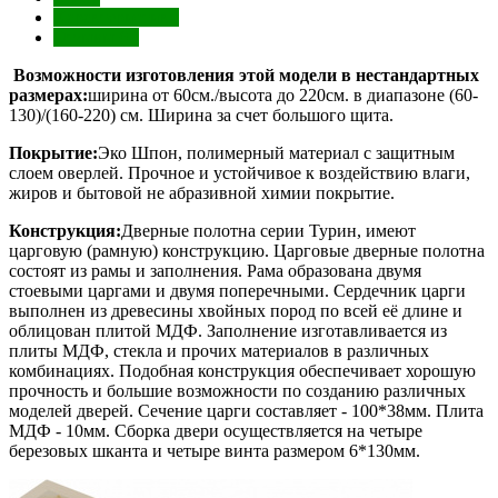
Характеристики
Отзывы (0)
Возможности изготовления этой модели в нестандартных
размерах:
ширина от 60см./высота до 220см. в диапазоне (60-
130)/(160-220) см. Ширина за счет большого щита.
Покрытие:
Эко Шпон, полимерный материал с защитным
слоем оверлей. Прочное и устойчивое к воздействию влаги,
жиров и бытовой не абразивной химии покрытие.
Конструкция:
Дверные полотна серии Турин, имеют
царговую (рамную) конструкцию. Царговые дверные полотна
состоят из рамы и заполнения. Рама образована двумя
стоевыми царгами и двумя поперечными. Сердечник царги
выполнен из древесины хвойных пород по всей её длине и
облицован плитой МДФ. Заполнение изготавливается из
плиты МДФ, стекла и прочих материалов в различных
комбинациях. Подобная конструкция обеспечивает хорошую
прочность и большие возможности по созданию различных
моделей дверей. Сечение царги составляет - 100*38мм. Плита
МДФ - 10мм. Сборка двери осуществляется на четыре
березовых шканта и четыре винта размером 6*130мм.