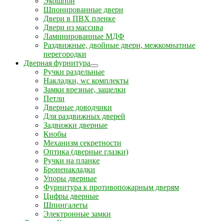
Экошпон
Шпонированные двери
Двери в ПВХ пленке
Двери из массива
Ламинированные МДФ
Раздвижные, двойные двери, межкомнатные
перегородки
Дверная фурнитура
Ручки раздельные
Накладки, wc комплекты
Замки врезные, защелки
Петли
Дверные доводчики
Для раздвижных дверей
Задвижки дверные
Кнобы
Механизм секретности
Оптика (дверные глазки)
Ручки на планке
Броненакладки
Упоры дверные
Фурнитура к противопожарным дверям
Цифры дверные
Шпингалеты
Электронные замки