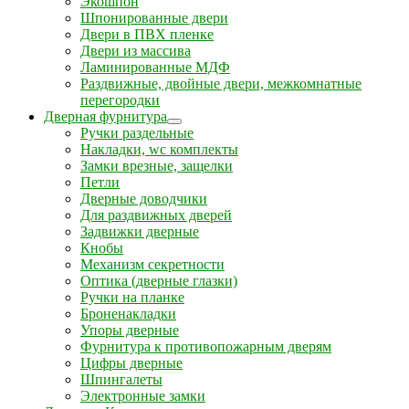
Экошпон
Шпонированные двери
Двери в ПВХ пленке
Двери из массива
Ламинированные МДФ
Раздвижные, двойные двери, межкомнатные
перегородки
Дверная фурнитура
Ручки раздельные
Накладки, wc комплекты
Замки врезные, защелки
Петли
Дверные доводчики
Для раздвижных дверей
Задвижки дверные
Кнобы
Механизм секретности
Оптика (дверные глазки)
Ручки на планке
Броненакладки
Упоры дверные
Фурнитура к противопожарным дверям
Цифры дверные
Шпингалеты
Электронные замки