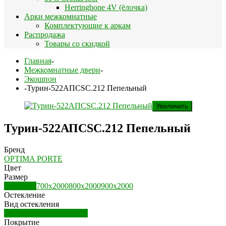
Herringbone 4V (ёлочка)
Арки межкомнатные
Комплектующие к аркам
Распродажа
Товары со скидкой
Главная
-
Межкомнатные двери
-
Экошпон
-
Турин-522АПСSC.212 Пепельный
Увеличить
Турин-522АПСSC.212 Пепельный
Бренд
OPTIMA PORTE
Цвет
Размер
600х2000
700х2000
800х2000
900х2000
Остекление
Вид остекления
Дверь остекленная (ДО)
Покрытие