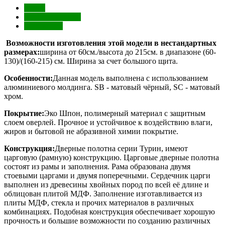
Обзор
Характеристики
Отзывы (0)
Возможности изготовления этой модели в нестандартных
размерах:
ширина от 60см./высота до 215см. в диапазоне (60-
130)/(160-215) см. Ширина за счет большого щита.
Особенности:
Данная модель выполнена с использованием
алюминиевого молдинга. SB - матовый чёрный, SC - матовый
хром.
Покрытие:
Эко Шпон, полимерный материал с защитным
слоем оверлей. Прочное и устойчивое к воздействию влаги,
жиров и бытовой не абразивной химии покрытие.
Конструкция:
Дверные полотна серии Турин, имеют
царговую (рамную) конструкцию. Царговые дверные полотна
состоят из рамы и заполнения. Рама образована двумя
стоевыми царгами и двумя поперечными. Сердечник царги
выполнен из древесины хвойных пород по всей её длине и
облицован плитой МДФ. Заполнение изготавливается из
плиты МДФ, стекла и прочих материалов в различных
комбинациях. Подобная конструкция обеспечивает хорошую
прочность и большие возможности по созданию различных