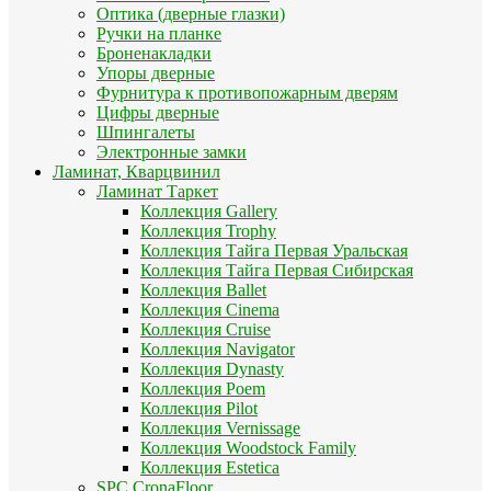
Оптика (дверные глазки)
Ручки на планке
Броненакладки
Упоры дверные
Фурнитура к противопожарным дверям
Цифры дверные
Шпингалеты
Электронные замки
Ламинат, Кварцвинил
Ламинат Таркет
Коллекция Gallery
Коллекция Trophy
Коллекция Тайга Первая Уральская
Коллекция Тайга Первая Сибирская
Коллекция Ballet
Коллекция Cinema
Коллекция Cruise
Коллекция Navigator
Коллекция Dynasty
Коллекция Poem
Коллекция Pilot
Коллекция Vernissage
Коллекция Woodstock Family
Коллекция Estetica
SPC CronaFloor