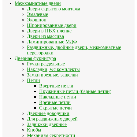
Межкомнатные двери
Двери скрытого монтажа
Эмалевые
Экошпон
Шпонированные двери
Двери в ПВХ пленке
Двери из массива
Ламинированные МДФ
Раздвижные, двойные двери, межкомнатные
перегородки
Дверная фурнитура
Ручки раздельные
Накладки, wc комплекты
Замки врезные, защелки
Петли
Ввертные петли
Пружинные петли (барные петли)
Накладные петли
Врезные петли
Скрытые петли
Дверные доводчики
Для раздвижных дверей
Задвижки дверные
Кнобы
Механизм секретности