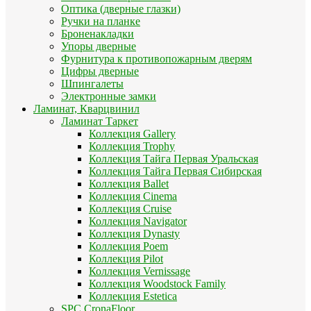
Оптика (дверные глазки)
Ручки на планке
Броненакладки
Упоры дверные
Фурнитура к противопожарным дверям
Цифры дверные
Шпингалеты
Электронные замки
Ламинат, Кварцвинил
Ламинат Таркет
Коллекция Gallery
Коллекция Trophy
Коллекция Тайга Первая Уральская
Коллекция Тайга Первая Сибирская
Коллекция Ballet
Коллекция Cinema
Коллекция Cruise
Коллекция Navigator
Коллекция Dynasty
Коллекция Poem
Коллекция Pilot
Коллекция Vernissage
Коллекция Woodstock Family
Коллекция Estetica
SPC CronaFloor