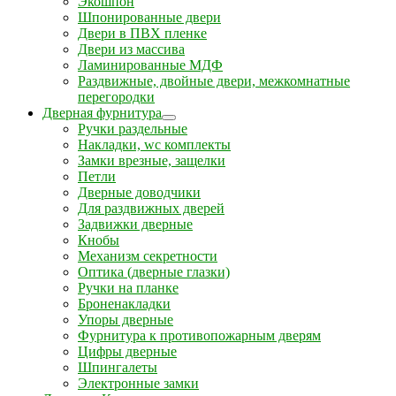
Экошпон
Шпонированные двери
Двери в ПВХ пленке
Двери из массива
Ламинированные МДФ
Раздвижные, двойные двери, межкомнатные
перегородки
Дверная фурнитура
Ручки раздельные
Накладки, wc комплекты
Замки врезные, защелки
Петли
Дверные доводчики
Для раздвижных дверей
Задвижки дверные
Кнобы
Механизм секретности
Оптика (дверные глазки)
Ручки на планке
Броненакладки
Упоры дверные
Фурнитура к противопожарным дверям
Цифры дверные
Шпингалеты
Электронные замки