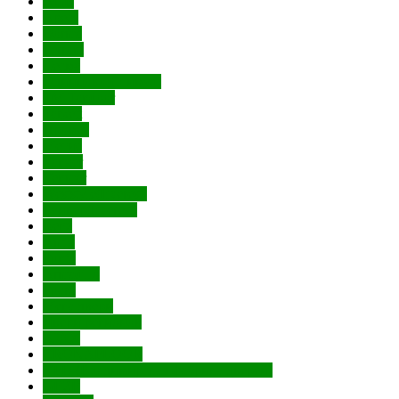
AGB
Apecs
Dorma
Ferroni
Лесма
Одинцово(Стимул)
ТМ Tandoor
Tarkett
Промет
Метис
Vanger
Venmar
Weststyle(Everest)
Бункер(Everest)
Renz
Amig
Punto
Armadillo
Fuaro
Мега двери
Двери регионов
AJAX
CRONAFLOOR
VFD (Владимирская фабрика дверей)
GEZE