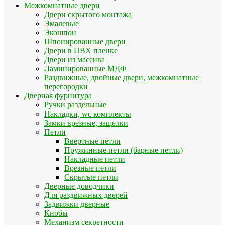
Межкомнатные двери
Двери скрытого монтажа
Эмалевые
Экошпон
Шпонированные двери
Двери в ПВХ пленке
Двери из массива
Ламинированные МДФ
Раздвижные, двойные двери, межкомнатные
перегородки
Дверная фурнитура
Ручки раздельные
Накладки, wc комплекты
Замки врезные, защелки
Петли
Ввертные петли
Пружинные петли (барные петли)
Накладные петли
Врезные петли
Скрытые петли
Дверные доводчики
Для раздвижных дверей
Задвижки дверные
Кнобы
Механизм секретности