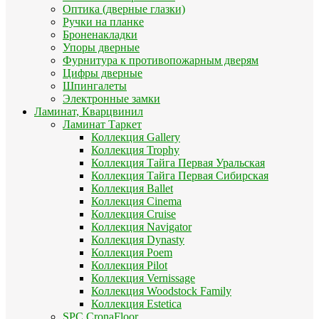
Оптика (дверные глазки)
Ручки на планке
Броненакладки
Упоры дверные
Фурнитура к противопожарным дверям
Цифры дверные
Шпингалеты
Электронные замки
Ламинат, Кварцвинил
Ламинат Таркет
Коллекция Gallery
Коллекция Trophy
Коллекция Тайга Первая Уральская
Коллекция Тайга Первая Сибирская
Коллекция Ballet
Коллекция Cinema
Коллекция Cruise
Коллекция Navigator
Коллекция Dynasty
Коллекция Poem
Коллекция Pilot
Коллекция Vernissage
Коллекция Woodstock Family
Коллекция Estetica
SPC CronaFloor