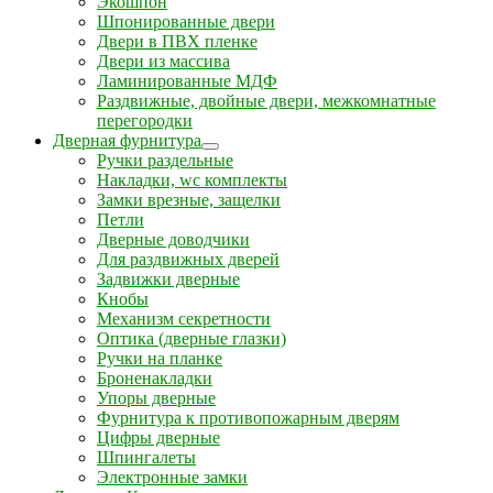
Экошпон
Шпонированные двери
Двери в ПВХ пленке
Двери из массива
Ламинированные МДФ
Раздвижные, двойные двери, межкомнатные
перегородки
Дверная фурнитура
Ручки раздельные
Накладки, wc комплекты
Замки врезные, защелки
Петли
Дверные доводчики
Для раздвижных дверей
Задвижки дверные
Кнобы
Механизм секретности
Оптика (дверные глазки)
Ручки на планке
Броненакладки
Упоры дверные
Фурнитура к противопожарным дверям
Цифры дверные
Шпингалеты
Электронные замки