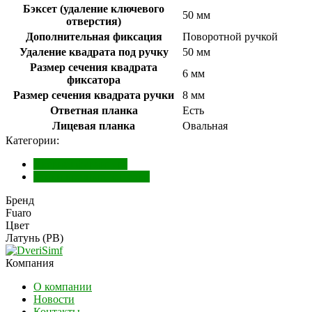
Бэксет (удаление ключевого
50 мм
отверстия)
Дополнительная фиксация
Поворотной ручкой
Удаление квадрата под ручку
50 мм
Размер сечения квадрата
6 мм
фиксатора
Размер сечения квадрата ручки
8 мм
Ответная планка
Есть
Лицевая планка
Овальная
Категории:
Дверная фурнитура
Замки врезные, защелки
Бренд
Fuaro
Цвет
Латунь (PB)
Компания
О компании
Новости
Контакты