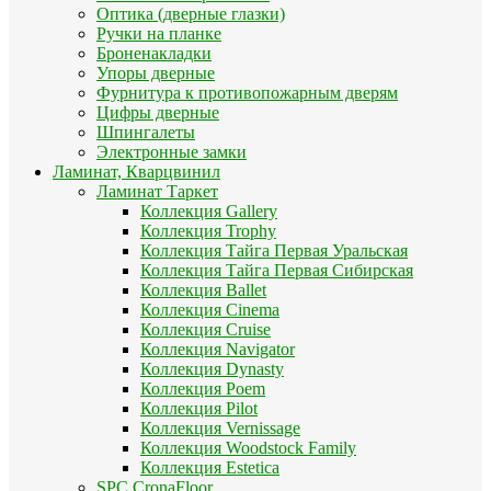
Оптика (дверные глазки)
Ручки на планке
Броненакладки
Упоры дверные
Фурнитура к противопожарным дверям
Цифры дверные
Шпингалеты
Электронные замки
Ламинат, Кварцвинил
Ламинат Таркет
Коллекция Gallery
Коллекция Trophy
Коллекция Тайга Первая Уральская
Коллекция Тайга Первая Сибирская
Коллекция Ballet
Коллекция Cinema
Коллекция Cruise
Коллекция Navigator
Коллекция Dynasty
Коллекция Poem
Коллекция Pilot
Коллекция Vernissage
Коллекция Woodstock Family
Коллекция Estetica
SPC CronaFloor