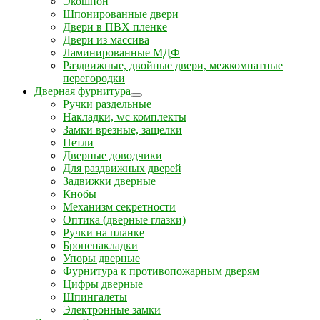
Экошпон
Шпонированные двери
Двери в ПВХ пленке
Двери из массива
Ламинированные МДФ
Раздвижные, двойные двери, межкомнатные
перегородки
Дверная фурнитура
Ручки раздельные
Накладки, wc комплекты
Замки врезные, защелки
Петли
Дверные доводчики
Для раздвижных дверей
Задвижки дверные
Кнобы
Механизм секретности
Оптика (дверные глазки)
Ручки на планке
Броненакладки
Упоры дверные
Фурнитура к противопожарным дверям
Цифры дверные
Шпингалеты
Электронные замки