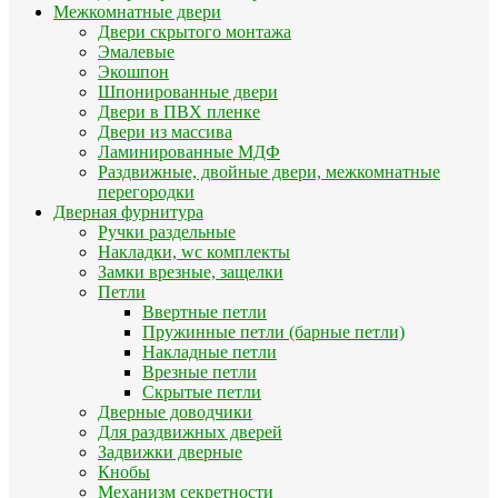
Межкомнатные двери
Двери скрытого монтажа
Эмалевые
Экошпон
Шпонированные двери
Двери в ПВХ пленке
Двери из массива
Ламинированные МДФ
Раздвижные, двойные двери, межкомнатные
перегородки
Дверная фурнитура
Ручки раздельные
Накладки, wc комплекты
Замки врезные, защелки
Петли
Ввертные петли
Пружинные петли (барные петли)
Накладные петли
Врезные петли
Скрытые петли
Дверные доводчики
Для раздвижных дверей
Задвижки дверные
Кнобы
Механизм секретности