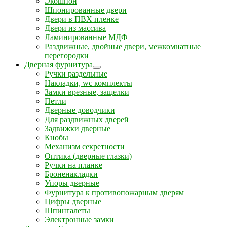
Экошпон
Шпонированные двери
Двери в ПВХ пленке
Двери из массива
Ламинированные МДФ
Раздвижные, двойные двери, межкомнатные
перегородки
Дверная фурнитура
Ручки раздельные
Накладки, wc комплекты
Замки врезные, защелки
Петли
Дверные доводчики
Для раздвижных дверей
Задвижки дверные
Кнобы
Механизм секретности
Оптика (дверные глазки)
Ручки на планке
Броненакладки
Упоры дверные
Фурнитура к противопожарным дверям
Цифры дверные
Шпингалеты
Электронные замки