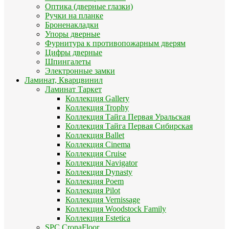
Оптика (дверные глазки)
Ручки на планке
Броненакладки
Упоры дверные
Фурнитура к противопожарным дверям
Цифры дверные
Шпингалеты
Электронные замки
Ламинат, Кварцвинил
Ламинат Таркет
Коллекция Gallery
Коллекция Trophy
Коллекция Тайга Первая Уральская
Коллекция Тайга Первая Сибирская
Коллекция Ballet
Коллекция Cinema
Коллекция Cruise
Коллекция Navigator
Коллекция Dynasty
Коллекция Poem
Коллекция Pilot
Коллекция Vernissage
Коллекция Woodstock Family
Коллекция Estetica
SPC CronaFloor