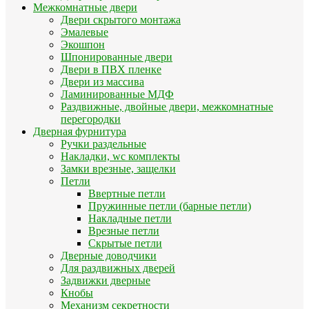
Межкомнатные двери
Двери скрытого монтажа
Эмалевые
Экошпон
Шпонированные двери
Двери в ПВХ пленке
Двери из массива
Ламинированные МДФ
Раздвижные, двойные двери, межкомнатные
перегородки
Дверная фурнитура
Ручки раздельные
Накладки, wc комплекты
Замки врезные, защелки
Петли
Ввертные петли
Пружинные петли (барные петли)
Накладные петли
Врезные петли
Скрытые петли
Дверные доводчики
Для раздвижных дверей
Задвижки дверные
Кнобы
Механизм секретности