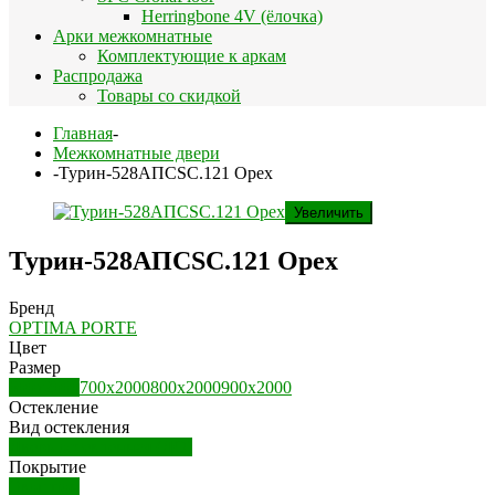
Herringbone 4V (ёлочка)
Арки межкомнатные
Комплектующие к аркам
Распродажа
Товары со скидкой
Главная
-
Межкомнатные двери
-
Турин-528AПСSC.121 Орех
Увеличить
Турин-528AПСSC.121 Орех
Бренд
OPTIMA PORTE
Цвет
Размер
600х2000
700х2000
800х2000
900х2000
Остекление
Вид остекления
Дверь остекленная (ДО)
Покрытие
Экошпон