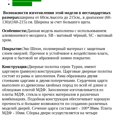
Отзывы (0)
Возможности изготовления этой модели в нестандартных
размерах:
ширина от 60см./высота до 215см., в диапазоне (60-
130)/(160-215) см. Ширина за счет большого щита.
Особенности:
Данная модель выполнена с использованием
алюминиевого молдинга. SB - матовый чёрный, SC - матовый
хром.
Покрытие:
Эко Шпон, полимерный материал с защитным
слоем оверлей. Прочное и устойчивое к воздействию влаги,
жиров и бытовой не абразивной химии покрытие.
Конструкция:
Дверные полотна серии Турин, имеют
царговую (рамную) конструкцию. Царговые дверные полотна
состоят из рамы и заполнения. Рама образована двумя
стоевыми царгами и двумя поперечными. Сердечник царги
выполнен из древесины хвойных пород по всей её длине и
облицован плитой МДФ. Заполнение изготавливается из
плиты МДФ, стекла и прочих материалов в различных
комбинациях. Подобная конструкция обеспечивает хорошую
прочность и большие возможности по созданию различных
моделей дверей. Сечение царги составляет - 100*38мм. Плита
МДФ - 10мм. Сборка двери осуществляется на четыре