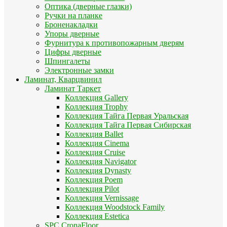
Оптика (дверные глазки)
Ручки на планке
Броненакладки
Упоры дверные
Фурнитура к противопожарным дверям
Цифры дверные
Шпингалеты
Электронные замки
Ламинат, Кварцвинил
Ламинат Таркет
Коллекция Gallery
Коллекция Trophy
Коллекция Тайга Первая Уральская
Коллекция Тайга Первая Сибирская
Коллекция Ballet
Коллекция Cinema
Коллекция Cruise
Коллекция Navigator
Коллекция Dynasty
Коллекция Poem
Коллекция Pilot
Коллекция Vernissage
Коллекция Woodstock Family
Коллекция Estetica
SPC CronaFloor