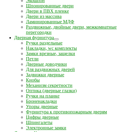
Экошпон
Шпонированные двери
Двери в ПВХ пленке
Двери из массива
Ламинированные МДФ
Раздвижные, двойные двери, межкомнатные
перегородки
Дверная фурнитура
Ручки раздельные
Накладки, wc комплекты
Замки врезные, защелки
Петли
Дверные доводчики
Для раздвижных дверей
Задвижки дверные
Кнобы
Механизм секретности
Оптика (дверные глазки)
Ручки на планке
Броненакладки
Упоры дверные
Фурнитура к противопожарным дверям
Цифры дверные
Шпингалеты
Электронные замки