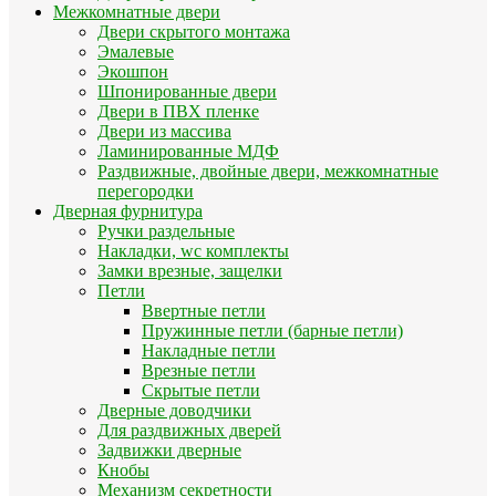
Межкомнатные двери
Двери скрытого монтажа
Эмалевые
Экошпон
Шпонированные двери
Двери в ПВХ пленке
Двери из массива
Ламинированные МДФ
Раздвижные, двойные двери, межкомнатные
перегородки
Дверная фурнитура
Ручки раздельные
Накладки, wc комплекты
Замки врезные, защелки
Петли
Ввертные петли
Пружинные петли (барные петли)
Накладные петли
Врезные петли
Скрытые петли
Дверные доводчики
Для раздвижных дверей
Задвижки дверные
Кнобы
Механизм секретности