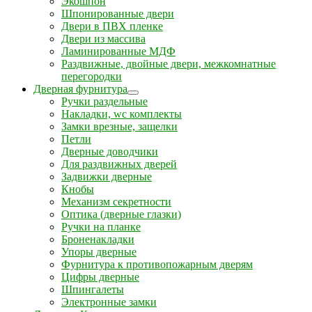
Экошпон
Шпонированные двери
Двери в ПВХ пленке
Двери из массива
Ламинированные МДФ
Раздвижные, двойные двери, межкомнатные
перегородки
Дверная фурнитура
Ручки раздельные
Накладки, wc комплекты
Замки врезные, защелки
Петли
Дверные доводчики
Для раздвижных дверей
Задвижки дверные
Кнобы
Механизм секретности
Оптика (дверные глазки)
Ручки на планке
Броненакладки
Упоры дверные
Фурнитура к противопожарным дверям
Цифры дверные
Шпингалеты
Электронные замки