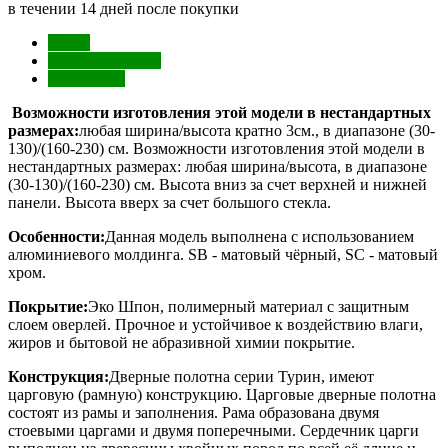
в течении 14 дней после покупки
Обзор
Характеристики
Отзывы (0)
Возможности изготовления этой модели в нестандартных
размерах:
любая ширина/высота кратно 3см., в диапазоне (30-
130)/(160-230) см. Возможности изготовления этой модели в
нестандартных размерах: любая ширина/высота, в диапазоне
(30-130)/(160-230) см. Высота вниз за счет верхней и нижней
панели. Высота вверх за счет большого стекла.
Особенности:
Данная модель выполнена с использованием
алюминиевого молдинга. SB - матовый чёрный, SC - матовый
хром.
Покрытие:
Эко Шпон, полимерный материал с защитным
слоем оверлей. Прочное и устойчивое к воздействию влаги,
жиров и бытовой не абразивной химии покрытие.
Конструкция:
Дверные полотна серии Турин, имеют
царговую (рамную) конструкцию. Царговые дверные полотна
состоят из рамы и заполнения. Рама образована двумя
стоевыми царгами и двумя поперечными. Сердечник царги