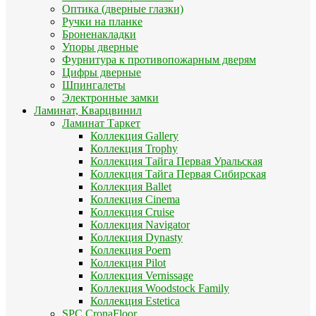
Оптика (дверные глазки)
Ручки на планке
Броненакладки
Упоры дверные
Фурнитура к противопожарным дверям
Цифры дверные
Шпингалеты
Электронные замки
Ламинат, Кварцвинил
Ламинат Таркет
Коллекция Gallery
Коллекция Trophy
Коллекция Тайга Первая Уральская
Коллекция Тайга Первая Сибирская
Коллекция Ballet
Коллекция Cinema
Коллекция Cruise
Коллекция Navigator
Коллекция Dynasty
Коллекция Poem
Коллекция Pilot
Коллекция Vernissage
Коллекция Woodstock Family
Коллекция Estetica
SPC CronaFloor