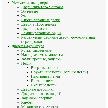
Межкомнатные двери
Двери скрытого монтажа
Эмалевые
Экошпон
Шпонированные двери
Двери в ПВХ пленке
Двери из массива
Ламинированные МДФ
Раздвижные, двойные двери, межкомнатные
перегородки
Дверная фурнитура
Ручки раздельные
Накладки, wc комплекты
Замки врезные, защелки
Петли
Ввертные петли
Пружинные петли (барные петли)
Накладные петли
Врезные петли
Скрытые петли
Дверные доводчики
Для раздвижных дверей
Задвижки дверные
Кнобы
Механизм секретности