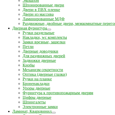
Экошпон
Шпонированные двери
Двери в ПВХ пленке
Двери из массива
Ламинированные МДФ
Раздвижные, двойные двери, межкомнатные перего
Дверная фурнитура
Ручки раздельные
Накладки, wc комплекты
Замки врезные, защелки
Петли
Дверные доводчики
Для раздвижных дверей
Задвижки дверные
Кнобы
Механизм секретности
Оптика (дверные глазки)
Ручки на планке
Броненакладки
Упоры дверные
Фурнитура к противопожарным дверям
Цифры дверные
Шпингалеты
Электронные замки
Ламинат, Кварцвинил