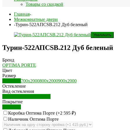
Товары со скидкой
Главная
-
Межкомнатные двери
-
Турин-522АПСSB.212 Дуб беленый
Увеличить
Турин-522АПСSB.212 Дуб беленый
Бренд
OPTIMA PORTE
Цвет
Размер
600х2000
700х2000
800х2000
900х2000
Остекление
Вид остекления
Дверь остекленная (ДО)
Покрытие
Экошпон
Коробка Оптима Порте (+
2 595
₽
)
Наличник Оптима Порте