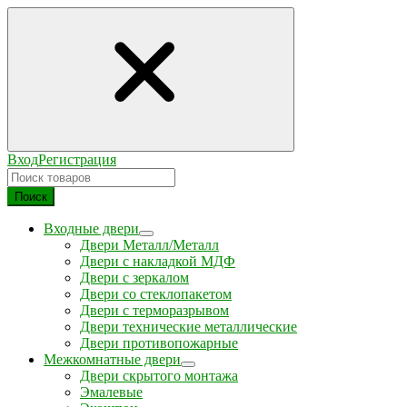
Вход
Регистрация
Поиск
Входные двери
Двери Металл/Металл
Двери с накладкой МДФ
Двери с зеркалом
Двери со стеклопакетом
Двери с терморазрывом
Двери технические металлические
Двери противопожарные
Межкомнатные двери
Двери скрытого монтажа
Эмалевые