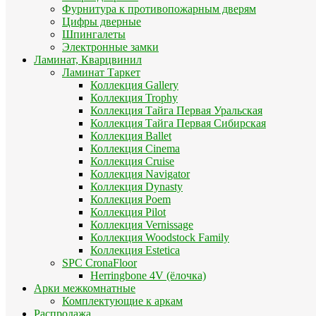
Фурнитура к противопожарным дверям
Цифры дверные
Шпингалеты
Электронные замки
Ламинат, Кварцвинил
Ламинат Таркет
Коллекция Gallery
Коллекция Trophy
Коллекция Тайга Первая Уральская
Коллекция Тайга Первая Сибирская
Коллекция Ballet
Коллекция Cinema
Коллекция Cruise
Коллекция Navigator
Коллекция Dynasty
Коллекция Poem
Коллекция Pilot
Коллекция Vernissage
Коллекция Woodstock Family
Коллекция Estetica
SPC CronaFloor
Herringbone 4V (ёлочка)
Арки межкомнатные
Комплектующие к аркам
Распродажа