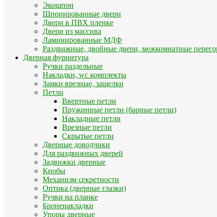
Экошпон
Шпонированные двери
Двери в ПВХ пленке
Двери из массива
Ламинированные МДФ
Раздвижные, двойные двери, межкомнатные перего
Дверная фурнитура
Ручки раздельные
Накладки, wc комплекты
Замки врезные, защелки
Петли
Ввертные петли
Пружинные петли (барные петли)
Накладные петли
Врезные петли
Скрытые петли
Дверные доводчики
Для раздвижных дверей
Задвижки дверные
Кнобы
Механизм секретности
Оптика (дверные глазки)
Ручки на планке
Броненакладки
Упоры дверные