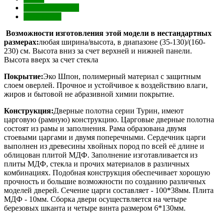
Характеристики
Отзывы (0)
Возможности изготовления этой модели в нестандартных
размерах:
любая ширина/высота, в диапазоне (35-130)/(160-
230) см. Высота вниз за счет верхней и нижней панели.
Высота вверх за счет стекла
Покрытие:
Эко Шпон, полимерный материал с защитным
слоем оверлей. Прочное и устойчивое к воздействию влаги,
жиров и бытовой не абразивной химии покрытие.
Конструкция:
Дверные полотна серии Турин, имеют
царговую (рамную) конструкцию. Царговые дверные полотна
состоят из рамы и заполнения. Рама образована двумя
стоевыми царгами и двумя поперечными. Сердечник царги
выполнен из древесины хвойных пород по всей её длине и
облицован плитой МДФ. Заполнение изготавливается из
плиты МДФ, стекла и прочих материалов в различных
комбинациях. Подобная конструкция обеспечивает хорошую
прочность и большие возможности по созданию различных
моделей дверей. Сечение царги составляет - 100*38мм. Плита
МДФ - 10мм. Сборка двери осуществляется на четыре
березовых шканта и четыре винта размером 6*130мм.