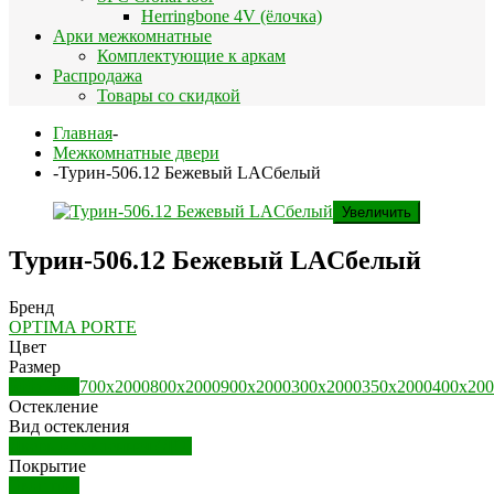
Herringbone 4V (ёлочка)
Арки межкомнатные
Комплектующие к аркам
Распродажа
Товары со скидкой
Главная
-
Межкомнатные двери
-
Турин-506.12 Бежевый LACбелый
Увеличить
Турин-506.12 Бежевый LACбелый
Бренд
OPTIMA PORTE
Цвет
Размер
600х2000
700х2000
800х2000
900х2000
300х2000
350х2000
400х200
Остекление
Вид остекления
Дверь остекленная (ДО)
Покрытие
Экошпон