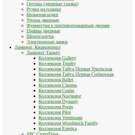
Оптика (дверные глазки)
Ручки на планке
Броненакладки
Упоры дверные
Фурнитура к противопожарным дверям
Цифры дверные
Шпингалеты
Электронные замки
Ламинат, Кварцвинил
Ламинат Таркет
Коллекция Gallery
Коллекция Trophy
Коллекция Тайга Первая Уральская
Коллекция Тайга Первая Сибирская
Коллекция Ballet
Коллекция Cinema
Коллекция Cruise
Коллекция Navigator
Коллекция Dynasty
Коллекция Poem
Коллекция Pilot
Коллекция Vernissage
Коллекция Woodstock Family
Коллекция Estetica
SPC CronaFloor