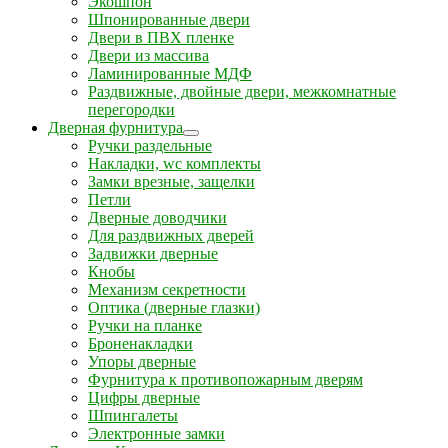
Экошпон
Шпонированные двери
Двери в ПВХ пленке
Двери из массива
Ламинированные МДФ
Раздвижные, двойные двери, межкомнатные
перегородки
Дверная фурнитура
Ручки раздельные
Накладки, wc комплекты
Замки врезные, защелки
Петли
Дверные доводчики
Для раздвижных дверей
Задвижки дверные
Кнобы
Механизм секретности
Оптика (дверные глазки)
Ручки на планке
Броненакладки
Упоры дверные
Фурнитура к противопожарным дверям
Цифры дверные
Шпингалеты
Электронные замки