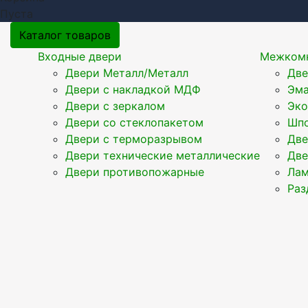
Пуста
Каталог товаров
Входные двери
Межкомн
Двери Металл/Металл
Две
Двери с накладкой МДФ
Эма
Двери с зеркалом
Эк
Двери со стеклопакетом
Шпо
Двери с терморазрывом
Две
Двери технические металлические
Две
Двери противопожарные
Ла
Раз