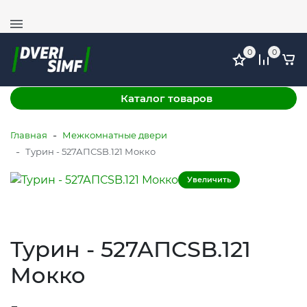
+7 (978) 764-11-52
г. Симферополь, ул. Механизаторов 51, ТЦ ФМ, этаж
1
0
0
Каталог товаров
-
Главная
Межкомнатные двери
-
Турин - 527АПСSB.121 Мокко
Увеличить
Турин - 527АПСSB.121
Мокко