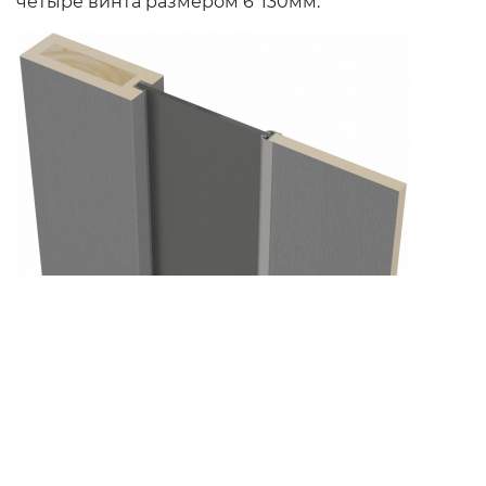
четыре винта размером 6*130мм.