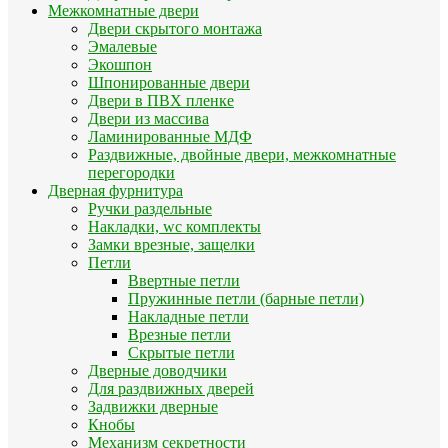
Межкомнатные двери
Двери скрытого монтажа
Эмалевые
Экошпон
Шпонированные двери
Двери в ПВХ пленке
Двери из массива
Ламинированные МДФ
Раздвижные, двойные двери, межкомнатные
перегородки
Дверная фурнитура
Ручки раздельные
Накладки, wc комплекты
Замки врезные, защелки
Петли
Ввертные петли
Пружинные петли (барные петли)
Накладные петли
Врезные петли
Скрытые петли
Дверные доводчики
Для раздвижных дверей
Задвижки дверные
Кнобы
Механизм секретности