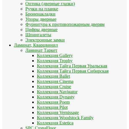
Оптика (дверные глазки)
Ручки на планке
Броненакладки
Упоры дверные
Фурнитура к противопожарным дверям
Цифры дверные
Шпингалеты
Электронные замки
Ламинат, Кварцвинил
Ламинат Таркет
Коллекция Gallery
Коллекция Trophy
Коллекция Тайга Первая Уральская
Коллекция Тайга Первая Сибирская
Коллекция Ballet
Коллекция Cinema
Коллекция Cruise
Коллекция Navigator
Коллекция Dynasty
Коллекция Poem
Коллекция Pilot
Коллекция Vernissage
Коллекция Woodstock Family
Коллекция Estetica
SPC CronaFloor