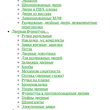
Экошпон
Шпонированные двери
Двери в ПВХ пленке
Двери из массива
Ламинированные МДФ
Раздвижные, двойные двери, межкомнатные
перегородки
Дверная фурнитура
Ручки раздельные
Накладки, wc комплекты
Замки врезные, защелки
Петли
Дверные доводчики
Для раздвижных дверей
Задвижки дверные
Кнобы
Механизм секретности
Оптика (дверные глазки)
Ручки на планке
Броненакладки
Упоры дверные
Фурнитура к противопожарным дверям
Цифры дверные
Шпингалеты
Электронные замки