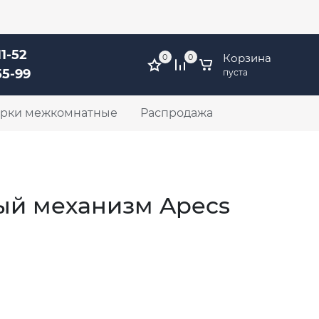
ов 51, ТЦ ФМ, этаж 1
Личный кабинет
11-52
Корзина
0
0
55-99
пуста
рки межкомнатные
Распродажа
й механизм Apecs