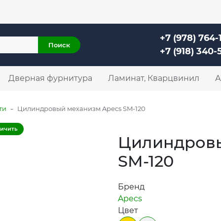
+7 (978) 764-11-52
г. Симферополь, ул. Механизатор
+7 (978) 764-
Поиск
+7 (918) 340-
Дверная фурнитура
Ламинат, Кварцвинил
А
-
ти
Цилиндровый механизм Apecs SM-120
ичить
Цилиндровы
SM-120
Бренд
Apecs
Цвет