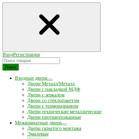
Вход
Регистрация
Поиск
Входные двери
Двери Металл/Металл
Двери с накладкой МДФ
Двери с зеркалом
Двери со стеклопакетом
Двери с терморазрывом
Двери технические металлические
Двери противопожарные
Межкомнатные двери
Двери скрытого монтажа
Эмалевые