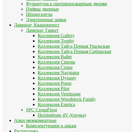
Фурнитура к противопожарным дверям
Цифры дверные
Шпингалеты
Электронные замки
Ламинат, Кварцвинил
Ламинат Таркет
Коллекция Gallery
Коллекция Trophy
Коллекция Тайга Первая Уральская
Коллекция Тайга Первая Сибирская
Коллекция Ballet
Коллекция Cinema
Коллекция Cruise
Коллекция Navigator
Коллекция Dynasty
Коллекция Poem
Коллекция Pilot
Коллекция Vernissage
Коллекция Woodstock Family
Коллекция Estetica
SPC CronaFloor
Herringbone 4V (ёлочка)
Арки межкомнатные
Комплектующие к аркам
Распродажа