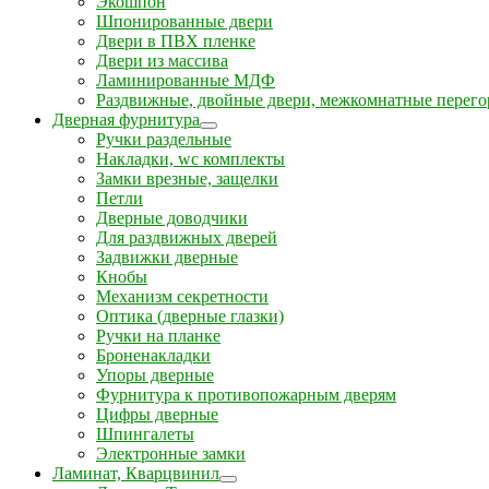
Экошпон
Шпонированные двери
Двери в ПВХ пленке
Двери из массива
Ламинированные МДФ
Раздвижные, двойные двери, межкомнатные перего
Дверная фурнитура
Ручки раздельные
Накладки, wc комплекты
Замки врезные, защелки
Петли
Дверные доводчики
Для раздвижных дверей
Задвижки дверные
Кнобы
Механизм секретности
Оптика (дверные глазки)
Ручки на планке
Броненакладки
Упоры дверные
Фурнитура к противопожарным дверям
Цифры дверные
Шпингалеты
Электронные замки
Ламинат, Кварцвинил