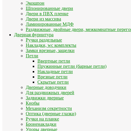
Экошпон
Шпонированные двери
Двери в ПВХ пленке
Двери из массива
Ламинированные МДФ
Раздвижные, двойные двери, межкомнатные перего
Дверная фурнитура
Ручки раздельные
Накладки, wc комплекты
Замки врезные, защелки
Петли
Ввертные петли
Пружинные петли (барные петли)
Накладные петли
Врезные петли
Скрытые петли
Дверные доводчики
Для раздвижных дверей
Задвижки дверные
Кнобы
Механизм секретности
Оптика (дверные глазки)
Ручки на планке
Броненакладки
Упоры дверные