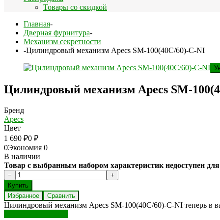
Товары со скидкой
Главная
-
Дверная фурнитура
-
Механизм секретности
-
Цилиндровый механизм Apecs SM-100(40C/60)-C-NI
У
Цилиндровый механизм Apecs SM-100(4
Бренд
Apecs
Цвет
1 690
₽
0
₽
0
Экономия
0
В наличии
Товар с выбранным набором характеристик недоступен для
Избранное
Сравнить
Цилиндровый механизм Apecs SM-100(40C/60)-C-NI теперь в в
Перейти в корзину