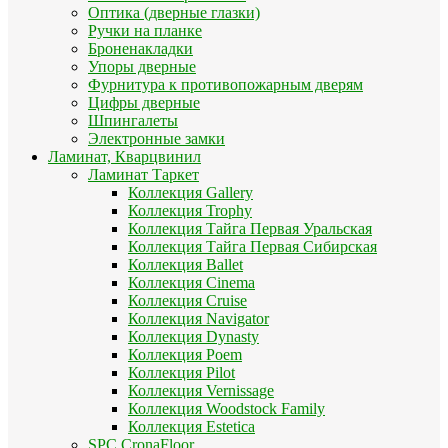
Оптика (дверные глазки)
Ручки на планке
Броненакладки
Упоры дверные
Фурнитура к противопожарным дверям
Цифры дверные
Шпингалеты
Электронные замки
Ламинат, Кварцвинил
Ламинат Таркет
Коллекция Gallery
Коллекция Trophy
Коллекция Тайга Первая Уральская
Коллекция Тайга Первая Сибирская
Коллекция Ballet
Коллекция Cinema
Коллекция Cruise
Коллекция Navigator
Коллекция Dynasty
Коллекция Poem
Коллекция Pilot
Коллекция Vernissage
Коллекция Woodstock Family
Коллекция Estetica
SPC CronaFloor