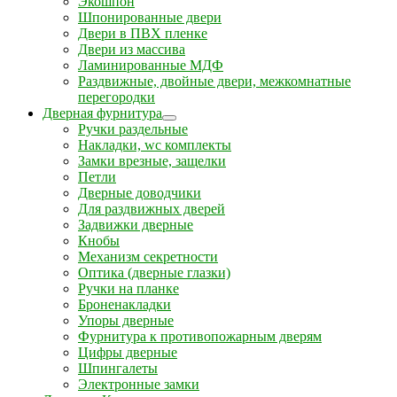
Экошпон
Шпонированные двери
Двери в ПВХ пленке
Двери из массива
Ламинированные МДФ
Раздвижные, двойные двери, межкомнатные
перегородки
Дверная фурнитура
Ручки раздельные
Накладки, wc комплекты
Замки врезные, защелки
Петли
Дверные доводчики
Для раздвижных дверей
Задвижки дверные
Кнобы
Механизм секретности
Оптика (дверные глазки)
Ручки на планке
Броненакладки
Упоры дверные
Фурнитура к противопожарным дверям
Цифры дверные
Шпингалеты
Электронные замки