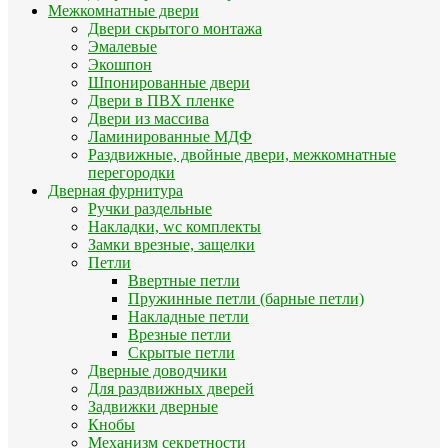
Межкомнатные двери
Двери скрытого монтажа
Эмалевые
Экошпон
Шпонированные двери
Двери в ПВХ пленке
Двери из массива
Ламинированные МДФ
Раздвижные, двойные двери, межкомнатные
перегородки
Дверная фурнитура
Ручки раздельные
Накладки, wc комплекты
Замки врезные, защелки
Петли
Ввертные петли
Пружинные петли (барные петли)
Накладные петли
Врезные петли
Скрытые петли
Дверные доводчики
Для раздвижных дверей
Задвижки дверные
Кнобы
Механизм секретности