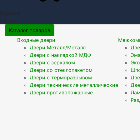
Корзина
Пуста
Каталог товаров
Входные двери
Межкомн
Двери Металл/Металл
Две
Двери с накладкой МДФ
Эма
Двери с зеркалом
Эк
Двери со стеклопакетом
Шпо
Двери с терморазрывом
Две
Двери технические металлические
Две
Двери противопожарные
Ла
Раз