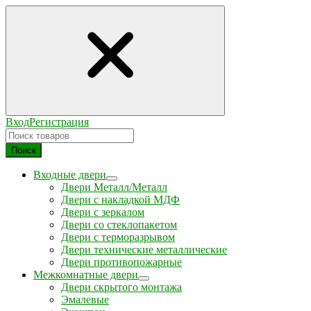
Вход
Регистрация
Поиск
Входные двери
Двери Металл/Металл
Двери с накладкой МДФ
Двери с зеркалом
Двери со стеклопакетом
Двери с терморазрывом
Двери технические металлические
Двери противопожарные
Межкомнатные двери
Двери скрытого монтажа
Эмалевые