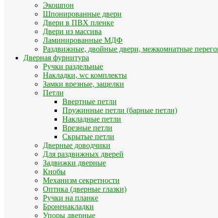
Экошпон
Шпонированные двери
Двери в ПВХ пленке
Двери из массива
Ламинированные МДФ
Раздвижные, двойные двери, межкомнатные перего
Дверная фурнитура
Ручки раздельные
Накладки, wc комплекты
Замки врезные, защелки
Петли
Ввертные петли
Пружинные петли (барные петли)
Накладные петли
Врезные петли
Скрытые петли
Дверные доводчики
Для раздвижных дверей
Задвижки дверные
Кнобы
Механизм секретности
Оптика (дверные глазки)
Ручки на планке
Броненакладки
Упоры дверные