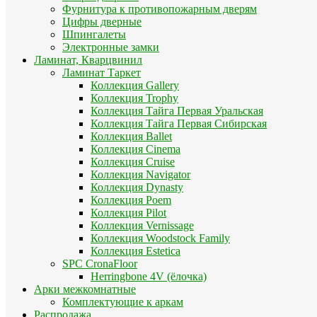
Фурнитура к противопожарным дверям
Цифры дверные
Шпингалеты
Электронные замки
Ламинат, Кварцвинил
Ламинат Таркет
Коллекция Gallery
Коллекция Trophy
Коллекция Тайга Первая Уральская
Коллекция Тайга Первая Сибирская
Коллекция Ballet
Коллекция Cinema
Коллекция Cruise
Коллекция Navigator
Коллекция Dynasty
Коллекция Poem
Коллекция Pilot
Коллекция Vernissage
Коллекция Woodstock Family
Коллекция Estetica
SPC CronaFloor
Herringbone 4V (ёлочка)
Арки межкомнатные
Комплектующие к аркам
Распродажа