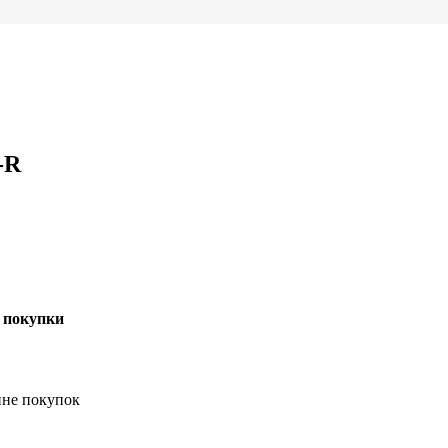
-R
 покупки
ине покупок