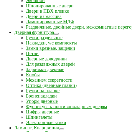
Экошпон
Шпонированные двери
Двери в ПВХ пленке
Двери из массива
Ламинированные МДФ
Раздвижные, двойные двери, межкомнатные перего
Дверная фурнитура
Ручки раздельные
Накладки, wc комплекты
Замки врезные, защелки
Петли
Дверные доводчики
Для раздвижных дверей
Задвижки дверные
Кнобы
Механизм секретности
Оптика (дверные глазки)
Ручки на планке
Броненакладки
Упоры дверные
Фурнитура к противопожарным дверям
Цифры дверные
Шпингалеты
Электронные замки
Ламинат, Кварцвинил