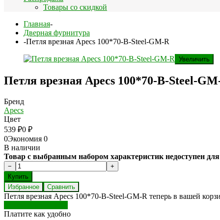
Товары со скидкой
Главная
-
Дверная фурнитура
-
Петля врезная Apecs 100*70-В-Steel-GM-R
Увеличить
Петля врезная Apecs 100*70-В-Steel-GM
Бренд
Apecs
Цвет
539
₽
0
₽
0
Экономия
0
В наличии
Товар с выбранным набором характеристик недоступен для
Избранное
Сравнить
Петля врезная Apecs 100*70-В-Steel-GM-R теперь в вашей корз
Перейти в корзину
Платите как удобно