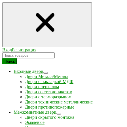
Вход
Регистрация
Поиск
Входные двери
Двери Металл/Металл
Двери с накладкой МДФ
Двери с зеркалом
Двери со стеклопакетом
Двери с терморазрывом
Двери технические металлические
Двери противопожарные
Межкомнатные двери
Двери скрытого монтажа
Эмалевые