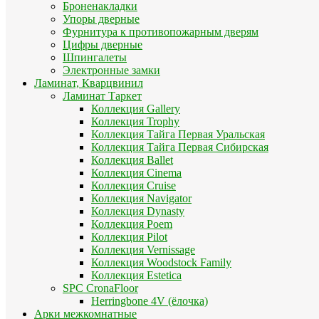
Броненакладки
Упоры дверные
Фурнитура к противопожарным дверям
Цифры дверные
Шпингалеты
Электронные замки
Ламинат, Кварцвинил
Ламинат Таркет
Коллекция Gallery
Коллекция Trophy
Коллекция Тайга Первая Уральская
Коллекция Тайга Первая Сибирская
Коллекция Ballet
Коллекция Cinema
Коллекция Cruise
Коллекция Navigator
Коллекция Dynasty
Коллекция Poem
Коллекция Pilot
Коллекция Vernissage
Коллекция Woodstock Family
Коллекция Estetica
SPC CronaFloor
Herringbone 4V (ёлочка)
Арки межкомнатные