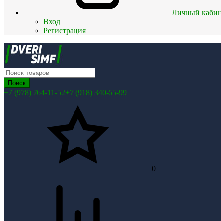
Личный кабин
Вход
Регистрация
Поиск
+7 (978) 764-11-52
+7 (918) 340-55-99
0