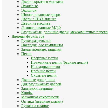
Двери скрытого монтажа
Эмалевые
Экошпон
Шпонированные двери
Двери в ПВХ пленке
Двери из массива
Ламинированные МДФ
Раздвижные, двойные двери, межкомнатные перего
Дверная фурнитура
Ручки раздельные
Накладки, wc комплекты
Замки врезные, защелки
Петли
Ввертные петли
Пружинные петли (барные петли)
Накладные петли
Врезные петли
Скрытые петли
Дверные доводчики
Для раздвижных дверей
Задвижки дверные
Кнобы
Механизм секретности
Оптика (дверные глазки)
Ручки на планке