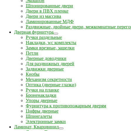
Экошпон
Шпонированные двери
Двери в ПВХ пленке
Двери из массива
Ламинированные МДФ
Раздвижные, двойные двери, межкомнатные перего
Дверная фурнитура
Ручки раздельные
Накладки, wc комплекты
Замки врезные, защелки
Петли
Дверные доводчики
Для раздвижных дверей
Задвижки дверные
Кнобы
Механизм секретности
Оптика (дверные глазки)
Ручки на планке
Броненакладки
Упоры дверные
Фурнитура к противопожарным дверям
Цифры дверные
Шпингалеты
Электронные замки
Ламинат, Кварцвинил