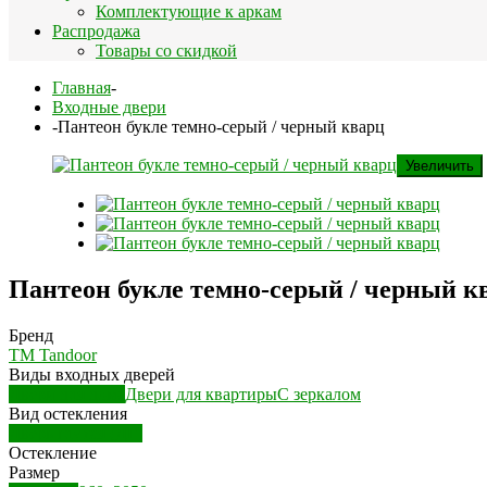
Комплектующие к аркам
Распродажа
Товары со скидкой
Главная
-
Входные двери
-
Пантеон букле темно-серый / черный кварц
Увеличить
Пантеон букле темно-серый / черный к
Бренд
ТМ Tandoor
Виды входных дверей
Двери для дома
Двери для квартиры
С зеркалом
Вид остекления
Дверь глухая (ДГ)
Остекление
Размер