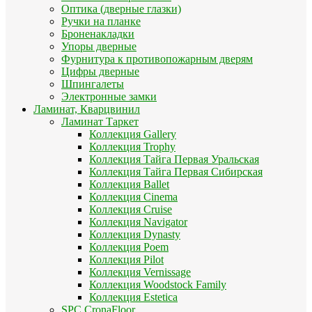
Оптика (дверные глазки)
Ручки на планке
Броненакладки
Упоры дверные
Фурнитура к противопожарным дверям
Цифры дверные
Шпингалеты
Электронные замки
Ламинат, Кварцвинил
Ламинат Таркет
Коллекция Gallery
Коллекция Trophy
Коллекция Тайга Первая Уральская
Коллекция Тайга Первая Сибирская
Коллекция Ballet
Коллекция Cinema
Коллекция Cruise
Коллекция Navigator
Коллекция Dynasty
Коллекция Poem
Коллекция Pilot
Коллекция Vernissage
Коллекция Woodstock Family
Коллекция Estetica
SPC CronaFloor