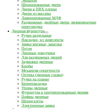
Экошпон
Шпонированные двери
Двери в ПВХ пленке
Двери из массива
Ламинированные МДФ
Раздвижные, двойные двери, межкомнатные
перегородки
Дверная фурнитура
Ручки раздельные
Накладки, wc комплекты
Замки врезные, защелки
Петли
Дверные доводчики
Для раздвижных дверей
Задвижки дверные
Кнобы
Механизм секретности
Оптика (дверные глазки)
Ручки на планке
Броненакладки
Упоры дверные
Фурнитура к противопожарным дверям
Цифры дверные
Шпингалеты
Электронные замки