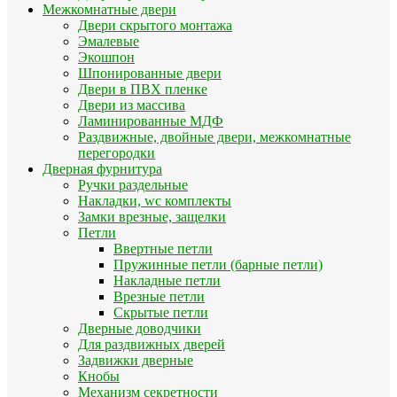
Межкомнатные двери
Двери скрытого монтажа
Эмалевые
Экошпон
Шпонированные двери
Двери в ПВХ пленке
Двери из массива
Ламинированные МДФ
Раздвижные, двойные двери, межкомнатные
перегородки
Дверная фурнитура
Ручки раздельные
Накладки, wc комплекты
Замки врезные, защелки
Петли
Ввертные петли
Пружинные петли (барные петли)
Накладные петли
Врезные петли
Скрытые петли
Дверные доводчики
Для раздвижных дверей
Задвижки дверные
Кнобы
Механизм секретности