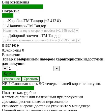
Вид остекления
Дверь остекленная (ДО)
Покрытие
Винил
-Коробка-ТМ Тандор (+
2 412
₽
)
-Наличник-ТМ Тандор
-Доборной элемент-ТМ Тандор
8 337
₽
0
₽
0
Экономия
0
В наличии
Товар с выбранным набором характеристик недоступен
для покупки
Избранное
Сравнить
NP-7 Слоновая кость ДО теперь в вашей корзине покупок
Перейти в корзину
Платите как удобно
Картой онлайн или наличными при получении
Доставка рассчитывается персонально
стоимость и сроки доставки уточняйте у менеджера
Полный возврат денежных средств за товар