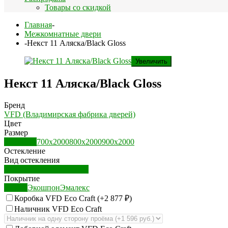
Товары со скидкой
Главная
-
Межкомнатные двери
-
Некст 11 Аляска/Black Gloss
Увеличить
Некст 11 Аляска/Black Gloss
Бренд
VFD (Владимирская фабрика дверей)
Цвет
Размер
600х2000
700х2000
800х2000
900х2000
Остекление
Вид остекления
Дверь остекленная (ДО)
Покрытие
Винил
Экошпон
Эмалекс
Коробка VFD Eco Craft (+
2 877
₽
)
Наличник VFD Eco Craft