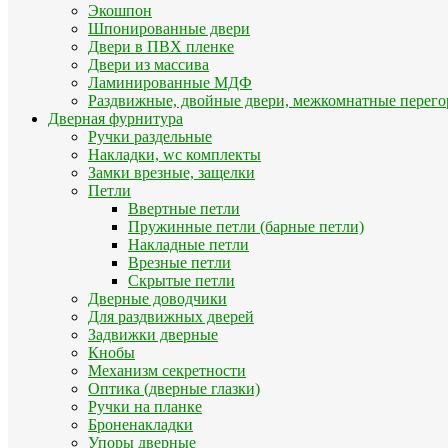
Экошпон
Шпонированные двери
Двери в ПВХ пленке
Двери из массива
Ламинированные МДФ
Раздвижные, двойные двери, межкомнатные перего
Дверная фурнитура
Ручки раздельные
Накладки, wc комплекты
Замки врезные, защелки
Петли
Ввертные петли
Пружинные петли (барные петли)
Накладные петли
Врезные петли
Скрытые петли
Дверные доводчики
Для раздвижных дверей
Задвижки дверные
Кнобы
Механизм секретности
Оптика (дверные глазки)
Ручки на планке
Броненакладки
Упоры дверные