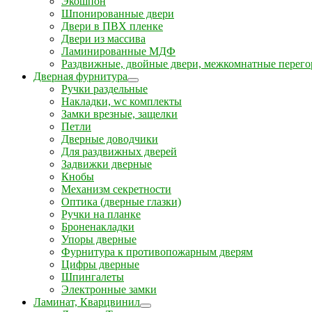
Экошпон
Шпонированные двери
Двери в ПВХ пленке
Двери из массива
Ламинированные МДФ
Раздвижные, двойные двери, межкомнатные перего
Дверная фурнитура
Ручки раздельные
Накладки, wc комплекты
Замки врезные, защелки
Петли
Дверные доводчики
Для раздвижных дверей
Задвижки дверные
Кнобы
Механизм секретности
Оптика (дверные глазки)
Ручки на планке
Броненакладки
Упоры дверные
Фурнитура к противопожарным дверям
Цифры дверные
Шпингалеты
Электронные замки
Ламинат, Кварцвинил