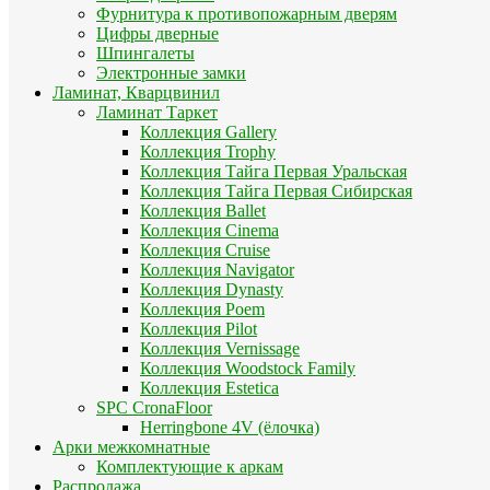
Фурнитура к противопожарным дверям
Цифры дверные
Шпингалеты
Электронные замки
Ламинат, Кварцвинил
Ламинат Таркет
Коллекция Gallery
Коллекция Trophy
Коллекция Тайга Первая Уральская
Коллекция Тайга Первая Сибирская
Коллекция Ballet
Коллекция Cinema
Коллекция Cruise
Коллекция Navigator
Коллекция Dynasty
Коллекция Poem
Коллекция Pilot
Коллекция Vernissage
Коллекция Woodstock Family
Коллекция Estetica
SPC CronaFloor
Herringbone 4V (ёлочка)
Арки межкомнатные
Комплектующие к аркам
Распродажа