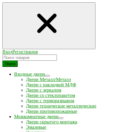
Вход
Регистрация
Поиск
Входные двери
Двери Металл/Металл
Двери с накладкой МДФ
Двери с зеркалом
Двери со стеклопакетом
Двери с терморазрывом
Двери технические металлические
Двери противопожарные
Межкомнатные двери
Двери скрытого монтажа
Эмалевые