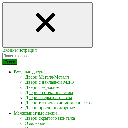
Вход
Регистрация
Поиск
Входные двери
Двери Металл/Металл
Двери с накладкой МДФ
Двери с зеркалом
Двери со стеклопакетом
Двери с терморазрывом
Двери технические металлические
Двери противопожарные
Межкомнатные двери
Двери скрытого монтажа
Эмалевые