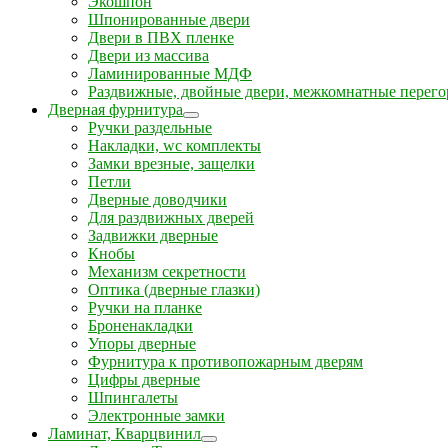
Экошпон
Шпонированные двери
Двери в ПВХ пленке
Двери из массива
Ламинированные МДФ
Раздвижные, двойные двери, межкомнатные перего
Дверная фурнитура
Ручки раздельные
Накладки, wc комплекты
Замки врезные, защелки
Петли
Дверные доводчики
Для раздвижных дверей
Задвижки дверные
Кнобы
Механизм секретности
Оптика (дверные глазки)
Ручки на планке
Броненакладки
Упоры дверные
Фурнитура к противопожарным дверям
Цифры дверные
Шпингалеты
Электронные замки
Ламинат, Кварцвинил