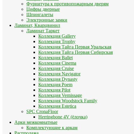
Фурнитура к противопожарным дверям
Цифры дверные
Шпингалеты
Электронные замки
Ламинат, Кварцвинил
Ламинат Таркет
Коллекция Gallery
Коллекция Trophy
Коллекция Тайга Первая Уральская
Коллекция Тайга Первая Сибирская
Коллекция Ballet
Коллекция Cinema
Коллекция Cruise
Коллекция Navigator
Коллекция Dynasty
Коллекция Poem
Коллекция Pilot
Коллекция Vernissage
Коллекция Woodstock Family
Коллекция Estetica
SPC CronaFloor
Herringbone 4V (ёлочка)
Арки межкомнатные
Комплектующие к аркам
Распродажа