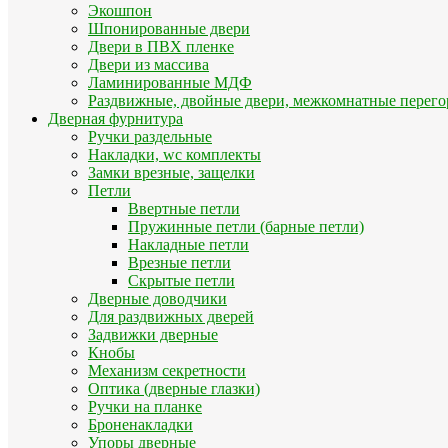
Экошпон
Шпонированные двери
Двери в ПВХ пленке
Двери из массива
Ламинированные МДФ
Раздвижные, двойные двери, межкомнатные перего
Дверная фурнитура
Ручки раздельные
Накладки, wc комплекты
Замки врезные, защелки
Петли
Ввертные петли
Пружинные петли (барные петли)
Накладные петли
Врезные петли
Скрытые петли
Дверные доводчики
Для раздвижных дверей
Задвижки дверные
Кнобы
Механизм секретности
Оптика (дверные глазки)
Ручки на планке
Броненакладки
Упоры дверные