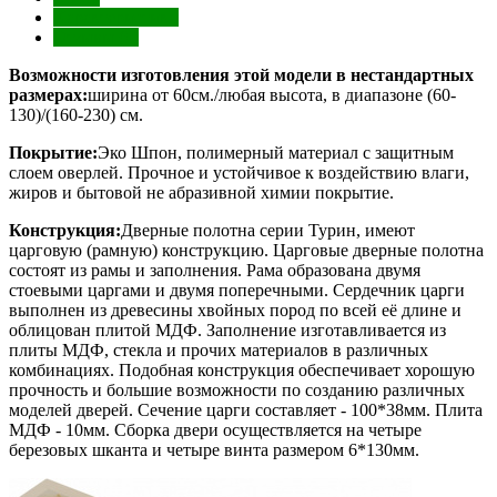
Характеристики
Отзывы (0)
Возможности изготовления этой модели в нестандартных
размерах:
ширина от 60см./любая высота, в диапазоне (60-
130)/(160-230) см.
Покрытие:
Эко Шпон, полимерный материал с защитным
слоем оверлей. Прочное и устойчивое к воздействию влаги,
жиров и бытовой не абразивной химии покрытие.
Конструкция:
Дверные полотна серии Турин, имеют
царговую (рамную) конструкцию. Царговые дверные полотна
состоят из рамы и заполнения. Рама образована двумя
стоевыми царгами и двумя поперечными. Сердечник царги
выполнен из древесины хвойных пород по всей её длине и
облицован плитой МДФ. Заполнение изготавливается из
плиты МДФ, стекла и прочих материалов в различных
комбинациях. Подобная конструкция обеспечивает хорошую
прочность и большие возможности по созданию различных
моделей дверей. Сечение царги составляет - 100*38мм. Плита
МДФ - 10мм. Сборка двери осуществляется на четыре
березовых шканта и четыре винта размером 6*130мм.