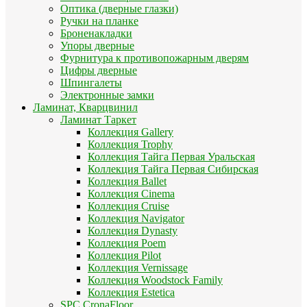
Оптика (дверные глазки)
Ручки на планке
Броненакладки
Упоры дверные
Фурнитура к противопожарным дверям
Цифры дверные
Шпингалеты
Электронные замки
Ламинат, Кварцвинил
Ламинат Таркет
Коллекция Gallery
Коллекция Trophy
Коллекция Тайга Первая Уральская
Коллекция Тайга Первая Сибирская
Коллекция Ballet
Коллекция Cinema
Коллекция Cruise
Коллекция Navigator
Коллекция Dynasty
Коллекция Poem
Коллекция Pilot
Коллекция Vernissage
Коллекция Woodstock Family
Коллекция Estetica
SPC CronaFloor