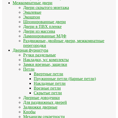
Межкомнатные двери
Двери скрытого монтажа
Эмалевые
Экошпон
Шпонированные двери
Двери в ПВХ пленке
Двери из массива
Ламинированные МДФ
Раздвижные, двойные двери, межкомнатные
перегородки
Дверная фурнитура
Ручки раздельные
Накладки, wc комплекты
Замки врезные, защелки
Петли
Ввертные петли
Пружинные петли (барные петли)
Накладные петли
Врезные петли
Скрытые петли
Дверные доводчики
Для раздвижных дверей
Задвижки дверные
Кнобы
Механизм секретности