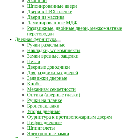
Экошпон
Шпонированные двери
Двери в ПВХ пленке
Двери из массива
Ламинированные МДФ
Раздвижные, двойные двери, межкомнатные
перегородки
Дверная фурнитура
Ручки раздельные
Накладки, wc комплекты
Замки врезные, защелки
Петли
Дверные доводчики
Для раздвижных дверей
Задвижки дверные
Кнобы
Механизм секретности
Оптика (дверные глазки)
Ручки на планке
Броненакладки
Упоры дверные
Фурнитура к противопожарным дверям
Цифры дверные
Шпингалеты
Электронные замки