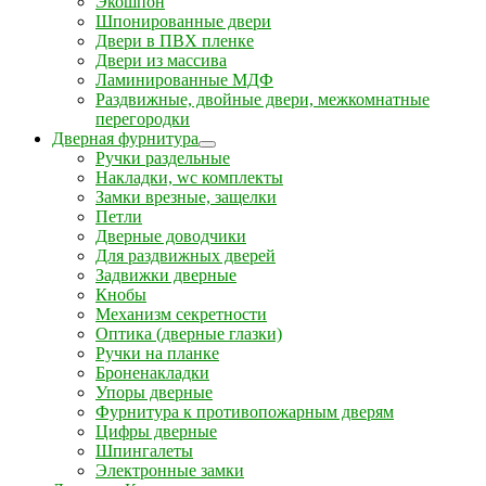
Экошпон
Шпонированные двери
Двери в ПВХ пленке
Двери из массива
Ламинированные МДФ
Раздвижные, двойные двери, межкомнатные
перегородки
Дверная фурнитура
Ручки раздельные
Накладки, wc комплекты
Замки врезные, защелки
Петли
Дверные доводчики
Для раздвижных дверей
Задвижки дверные
Кнобы
Механизм секретности
Оптика (дверные глазки)
Ручки на планке
Броненакладки
Упоры дверные
Фурнитура к противопожарным дверям
Цифры дверные
Шпингалеты
Электронные замки