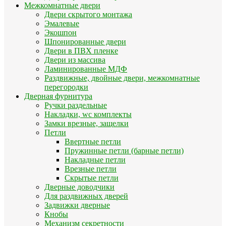
Межкомнатные двери
Двери скрытого монтажа
Эмалевые
Экошпон
Шпонированные двери
Двери в ПВХ пленке
Двери из массива
Ламинированные МДФ
Раздвижные, двойные двери, межкомнатные
перегородки
Дверная фурнитура
Ручки раздельные
Накладки, wc комплекты
Замки врезные, защелки
Петли
Ввертные петли
Пружинные петли (барные петли)
Накладные петли
Врезные петли
Скрытые петли
Дверные доводчики
Для раздвижных дверей
Задвижки дверные
Кнобы
Механизм секретности