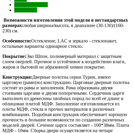
Характеристики
Отзывы (0)
Возможности изготовления этой модели в нестандартных
размерах:
любая ширина/высота, в диапазоне (30-130)/(160-
230) см.
Особенности:
Остекление, LAC и зеркало - стеклопакет,
остальные варианты одинарное стекло.
Покрытие:
Эко Шпон, полимерный материал с защитным
слоем оверлей. Прочное и устойчивое к воздействию влаги,
жиров и бытовой не абразивной химии покрытие.
Конструкция:
Дверные полотна серии Турин, имеют
царговую (рамную) конструкцию. Царговые дверные полотна
состоят из рамы и заполнения. Рама образована двумя
стоевыми царгами и двумя поперечными. Сердечник царги
выполнен из древесины хвойных пород по всей её длине и
облицован плитой МДФ. Заполнение изготавливается из
плиты МДФ, стекла и прочих материалов в различных
комбинациях. Подобная конструкция обеспечивает хорошую
прочность и большие возможности по созданию различных
моделей дверей. Сечение царги составляет - 100*38мм. Плита
МДФ - 10мм. Сборка двери осуществляется на четыре