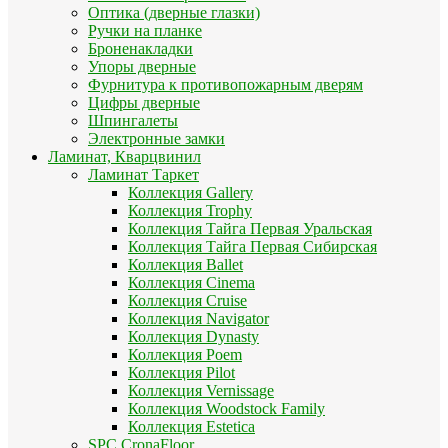
Оптика (дверные глазки)
Ручки на планке
Броненакладки
Упоры дверные
Фурнитура к противопожарным дверям
Цифры дверные
Шпингалеты
Электронные замки
Ламинат, Кварцвинил
Ламинат Таркет
Коллекция Gallery
Коллекция Trophy
Коллекция Тайга Первая Уральская
Коллекция Тайга Первая Сибирская
Коллекция Ballet
Коллекция Cinema
Коллекция Cruise
Коллекция Navigator
Коллекция Dynasty
Коллекция Poem
Коллекция Pilot
Коллекция Vernissage
Коллекция Woodstock Family
Коллекция Estetica
SPC CronaFloor