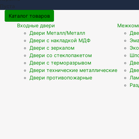
Пуста
Каталог товаров
Входные двери
Межкомн
Двери Металл/Металл
Две
Двери с накладкой МДФ
Эма
Двери с зеркалом
Эк
Двери со стеклопакетом
Шпо
Двери с терморазрывом
Две
Двери технические металлические
Две
Двери противопожарные
Ла
Раз