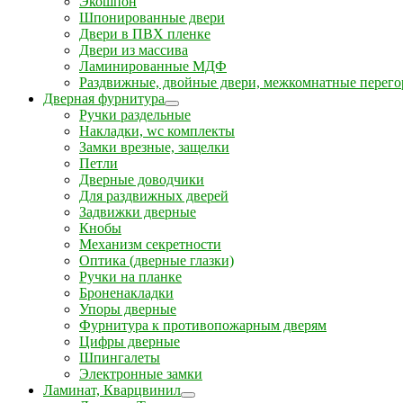
Экошпон
Шпонированные двери
Двери в ПВХ пленке
Двери из массива
Ламинированные МДФ
Раздвижные, двойные двери, межкомнатные перего
Дверная фурнитура
Ручки раздельные
Накладки, wc комплекты
Замки врезные, защелки
Петли
Дверные доводчики
Для раздвижных дверей
Задвижки дверные
Кнобы
Механизм секретности
Оптика (дверные глазки)
Ручки на планке
Броненакладки
Упоры дверные
Фурнитура к противопожарным дверям
Цифры дверные
Шпингалеты
Электронные замки
Ламинат, Кварцвинил