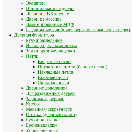
Экошпон
Шпонированные двери
Двери в ПВХ пленке
Двери из массива
Ламинированные МДФ
Раздвижные, двойные двери, межкомнатные перего
Дверная фурнитура
Ручки раздельные
Накладки, wc комплекты
Замки врезные, защелки
Петли
Ввертные петли
Пружинные петли (барные петли)
Накладные петли
Врезные петли
Скрытые петли
Дверные доводчики
Для раздвижных дверей
Задвижки дверные
Кнобы
Механизм секретности
Оптика (дверные глазки)
Ручки на планке
Броненакладки
Упоры дверные