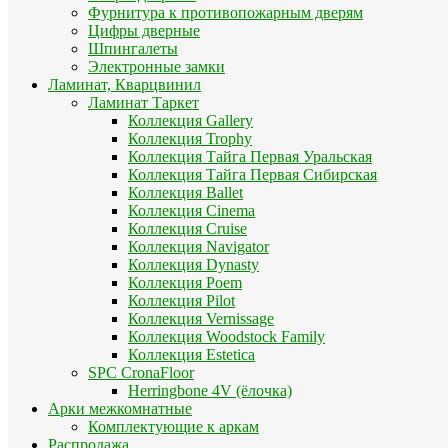
Фурнитура к противопожарным дверям
Цифры дверные
Шпингалеты
Электронные замки
Ламинат, Кварцвинил
Ламинат Таркет
Коллекция Gallery
Коллекция Trophy
Коллекция Тайга Первая Уральская
Коллекция Тайга Первая Сибирская
Коллекция Ballet
Коллекция Cinema
Коллекция Cruise
Коллекция Navigator
Коллекция Dynasty
Коллекция Poem
Коллекция Pilot
Коллекция Vernissage
Коллекция Woodstock Family
Коллекция Estetica
SPC CronaFloor
Herringbone 4V (ёлочка)
Арки межкомнатные
Комплектующие к аркам
Распродажа