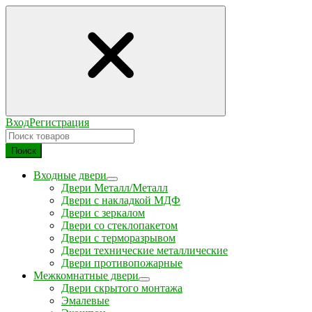
Вход
Регистрация
Поиск
Входные двери
Двери Металл/Металл
Двери с накладкой МДФ
Двери с зеркалом
Двери со стеклопакетом
Двери с терморазрывом
Двери технические металлические
Двери противопожарные
Межкомнатные двери
Двери скрытого монтажа
Эмалевые