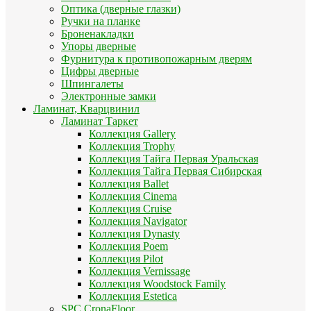
Оптика (дверные глазки)
Ручки на планке
Броненакладки
Упоры дверные
Фурнитура к противопожарным дверям
Цифры дверные
Шпингалеты
Электронные замки
Ламинат, Кварцвинил
Ламинат Таркет
Коллекция Gallery
Коллекция Trophy
Коллекция Тайга Первая Уральская
Коллекция Тайга Первая Сибирская
Коллекция Ballet
Коллекция Cinema
Коллекция Cruise
Коллекция Navigator
Коллекция Dynasty
Коллекция Poem
Коллекция Pilot
Коллекция Vernissage
Коллекция Woodstock Family
Коллекция Estetica
SPC CronaFloor