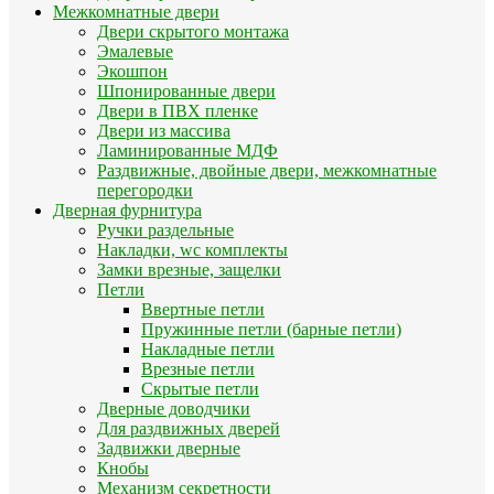
Межкомнатные двери
Двери скрытого монтажа
Эмалевые
Экошпон
Шпонированные двери
Двери в ПВХ пленке
Двери из массива
Ламинированные МДФ
Раздвижные, двойные двери, межкомнатные
перегородки
Дверная фурнитура
Ручки раздельные
Накладки, wc комплекты
Замки врезные, защелки
Петли
Ввертные петли
Пружинные петли (барные петли)
Накладные петли
Врезные петли
Скрытые петли
Дверные доводчики
Для раздвижных дверей
Задвижки дверные
Кнобы
Механизм секретности