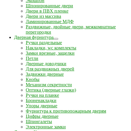
Экошпон
Шпонированные двери
Двери в ПВХ пленке
Двери из массива
Ламинированные МДФ
Раздвижные, двойные двери, межкомнатные
перегородки
Дверная фурнитура
Ручки раздельные
Накладки, wc комплекты
Замки врезные, защелки
Петли
Дверные доводчики
Для раздвижных дверей
Задвижки дверные
Кнобы
Механизм секретности
Оптика (дверные глазки)
Ручки на планке
Броненакладки
Упоры дверные
Фурнитура к противопожарным дверям
Цифры дверные
Шпингалеты
Электронные замки