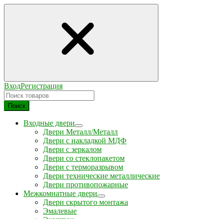
Вход
Регистрация
Поиск
Входные двери
Двери Металл/Металл
Двери с накладкой МДФ
Двери с зеркалом
Двери со стеклопакетом
Двери с терморазрывом
Двери технические металлические
Двери противопожарные
Межкомнатные двери
Двери скрытого монтажа
Эмалевые