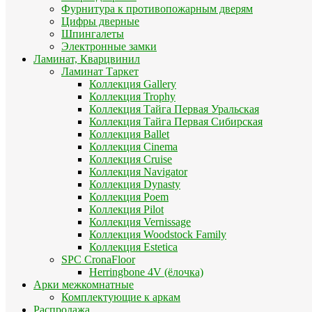
Фурнитура к противопожарным дверям
Цифры дверные
Шпингалеты
Электронные замки
Ламинат, Кварцвинил
Ламинат Таркет
Коллекция Gallery
Коллекция Trophy
Коллекция Тайга Первая Уральская
Коллекция Тайга Первая Сибирская
Коллекция Ballet
Коллекция Cinema
Коллекция Cruise
Коллекция Navigator
Коллекция Dynasty
Коллекция Poem
Коллекция Pilot
Коллекция Vernissage
Коллекция Woodstock Family
Коллекция Estetica
SPC CronaFloor
Herringbone 4V (ёлочка)
Арки межкомнатные
Комплектующие к аркам
Распродажа