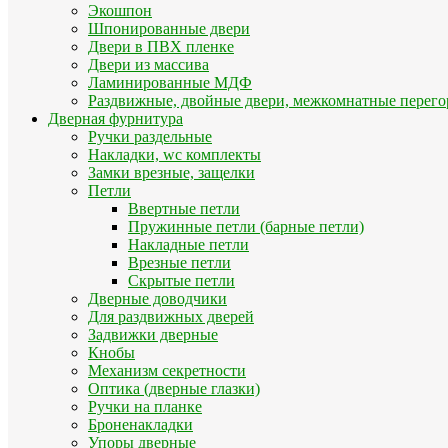
Экошпон
Шпонированные двери
Двери в ПВХ пленке
Двери из массива
Ламинированные МДФ
Раздвижные, двойные двери, межкомнатные перего
Дверная фурнитура
Ручки раздельные
Накладки, wc комплекты
Замки врезные, защелки
Петли
Ввертные петли
Пружинные петли (барные петли)
Накладные петли
Врезные петли
Скрытые петли
Дверные доводчики
Для раздвижных дверей
Задвижки дверные
Кнобы
Механизм секретности
Оптика (дверные глазки)
Ручки на планке
Броненакладки
Упоры дверные