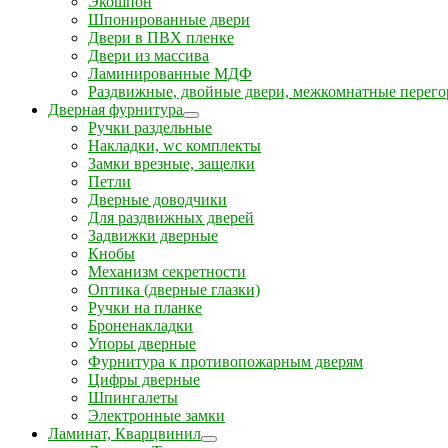
Экошпон
Шпонированные двери
Двери в ПВХ пленке
Двери из массива
Ламинированные МДФ
Раздвижные, двойные двери, межкомнатные перего
Дверная фурнитура
Ручки раздельные
Накладки, wc комплекты
Замки врезные, защелки
Петли
Дверные доводчики
Для раздвижных дверей
Задвижки дверные
Кнобы
Механизм секретности
Оптика (дверные глазки)
Ручки на планке
Броненакладки
Упоры дверные
Фурнитура к противопожарным дверям
Цифры дверные
Шпингалеты
Электронные замки
Ламинат, Кварцвинил