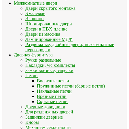
Межкомнатные двери
Двери скрытого монтажа
Эмалевые
Экошпон
Шпонированные двери
Двери в ПВХ пленке
Двери из массива
Ламинированные МДФ
Раздвижные, двойные двери, межкомнатные
перегородки
Дверная фурнитура
Ручки раздельные
Накладки, wc комплекты
Замки врезные, защелки
Петли
Ввертные петли
Пружинные петли (барные петли)
Накладные петли
Врезные петли
Скрытые петли
Дверные доводчики
Для раздвижных дверей
Задвижки дверные
Кнобы
Механизм секретности