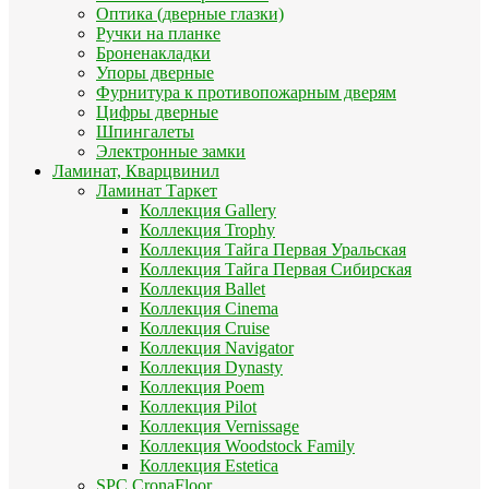
Оптика (дверные глазки)
Ручки на планке
Броненакладки
Упоры дверные
Фурнитура к противопожарным дверям
Цифры дверные
Шпингалеты
Электронные замки
Ламинат, Кварцвинил
Ламинат Таркет
Коллекция Gallery
Коллекция Trophy
Коллекция Тайга Первая Уральская
Коллекция Тайга Первая Сибирская
Коллекция Ballet
Коллекция Cinema
Коллекция Cruise
Коллекция Navigator
Коллекция Dynasty
Коллекция Poem
Коллекция Pilot
Коллекция Vernissage
Коллекция Woodstock Family
Коллекция Estetica
SPC CronaFloor