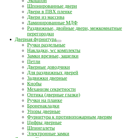
Экошпон
Шпонированные двери
Двери в ПВХ пленке
Двери из массива
Ламинированные МДФ
Раздвижные, двойные двери, межкомнатные
перегородки
Дверная фурнитура
Ручки раздельные
Накладки, wc комплекты
Замки врезные, защелки
Петли
Дверные доводчики
Для раздвижных дверей
Задвижки дверные
Кнобы
Механизм секретности
Оптика (дверные глазки)
Ручки на планке
Броненакладки
Упоры дверные
Фурнитура к противопожарным дверям
Цифры дверные
Шпингалеты
Электронные замки