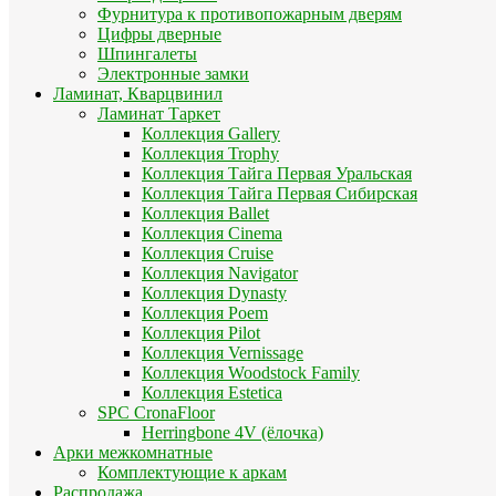
Фурнитура к противопожарным дверям
Цифры дверные
Шпингалеты
Электронные замки
Ламинат, Кварцвинил
Ламинат Таркет
Коллекция Gallery
Коллекция Trophy
Коллекция Тайга Первая Уральская
Коллекция Тайга Первая Сибирская
Коллекция Ballet
Коллекция Cinema
Коллекция Cruise
Коллекция Navigator
Коллекция Dynasty
Коллекция Poem
Коллекция Pilot
Коллекция Vernissage
Коллекция Woodstock Family
Коллекция Estetica
SPC CronaFloor
Herringbone 4V (ёлочка)
Арки межкомнатные
Комплектующие к аркам
Распродажа