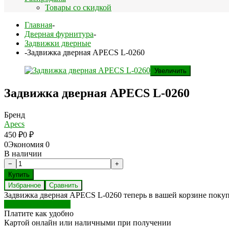
Товары со скидкой
Главная
-
Дверная фурнитура
-
Задвижки дверные
-
Задвижка дверная APECS L-0260
Увеличить
Задвижка дверная APECS L-0260
Бренд
Apecs
450
₽
0
₽
0
Экономия
0
В наличии
Избранное
Сравнить
Задвижка дверная APECS L-0260 теперь в вашей корзине поку
Перейти в корзину
Платите как удобно
Картой онлайн или наличными при получении