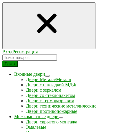
Вход
Регистрация
Поиск
Входные двери
Двери Металл/Металл
Двери с накладкой МДФ
Двери с зеркалом
Двери со стеклопакетом
Двери с терморазрывом
Двери технические металлические
Двери противопожарные
Межкомнатные двери
Двери скрытого монтажа
Эмалевые