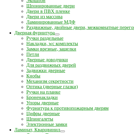
Экошпон
Шпонированные двери
Двери в ПВХ пленке
Двери из массива
Ламинированные МДФ
Раздвижные, двойные двери, межкомнатные перего
Дверная фурнитура
Ручки раздельные
Накладки, wc комплекты
Замки врезные, защелки
Петли
Дверные доводчики
Для раздвижных дверей
Задвижки дверные
Кнобы
Механизм секретности
Оптика (дверные глазки)
Ручки на планке
Броненакладки
Упоры дверные
Фурнитура к противопожарным дверям
Цифры дверные
Шпингалеты
Электронные замки
Ламинат, Кварцвинил