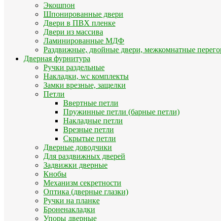
Экошпон
Шпонированные двери
Двери в ПВХ пленке
Двери из массива
Ламинированные МДФ
Раздвижные, двойные двери, межкомнатные перего
Дверная фурнитура
Ручки раздельные
Накладки, wc комплекты
Замки врезные, защелки
Петли
Ввертные петли
Пружинные петли (барные петли)
Накладные петли
Врезные петли
Скрытые петли
Дверные доводчики
Для раздвижных дверей
Задвижки дверные
Кнобы
Механизм секретности
Оптика (дверные глазки)
Ручки на планке
Броненакладки
Упоры дверные