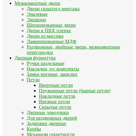
Межкомнатные двери
Двери скрытого монтажа
Эмалевые
Экошпон
Шпонированные двери
Двери в ПВХ пленке
Двери из массива
Ламинированные МДФ
Раздвижные, двойные двери, межкомнатные
перегородки
Дверная фурнитура
Ручки раздельные
Накладки, wc комплекты
Замки врезные, защелки
Петли
Ввертные петли
Пружинные петли (барные петли)
Накладные петли
Врезные петли
Скрытые петли
Дверные доводчики
Для раздвижных дверей
Задвижки дверные
Кнобы
Механизм секретности