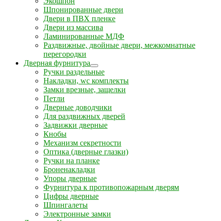
Экошпон
Шпонированные двери
Двери в ПВХ пленке
Двери из массива
Ламинированные МДФ
Раздвижные, двойные двери, межкомнатные
перегородки
Дверная фурнитура
Ручки раздельные
Накладки, wc комплекты
Замки врезные, защелки
Петли
Дверные доводчики
Для раздвижных дверей
Задвижки дверные
Кнобы
Механизм секретности
Оптика (дверные глазки)
Ручки на планке
Броненакладки
Упоры дверные
Фурнитура к противопожарным дверям
Цифры дверные
Шпингалеты
Электронные замки