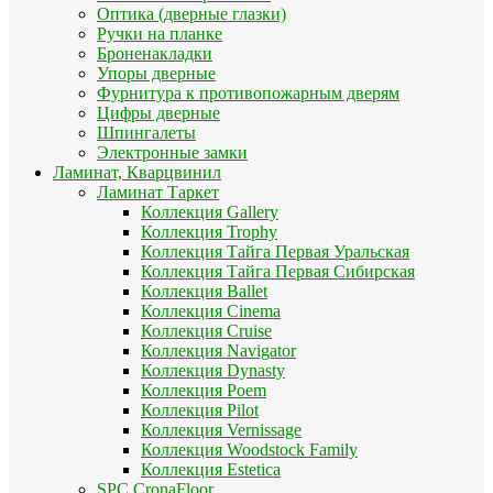
Оптика (дверные глазки)
Ручки на планке
Броненакладки
Упоры дверные
Фурнитура к противопожарным дверям
Цифры дверные
Шпингалеты
Электронные замки
Ламинат, Кварцвинил
Ламинат Таркет
Коллекция Gallery
Коллекция Trophy
Коллекция Тайга Первая Уральская
Коллекция Тайга Первая Сибирская
Коллекция Ballet
Коллекция Cinema
Коллекция Cruise
Коллекция Navigator
Коллекция Dynasty
Коллекция Poem
Коллекция Pilot
Коллекция Vernissage
Коллекция Woodstock Family
Коллекция Estetica
SPC CronaFloor