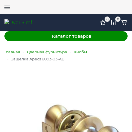
0
0
+7 (978) 764-
г. Симферополь, ул. Механизаторов 51, ТЦ
Каталог товаров
11-52
ФМ, этаж 1
-
-
Главная
Дверная фурнитура
Кнобы
-
Защёлка Apecs 6093-03-AB