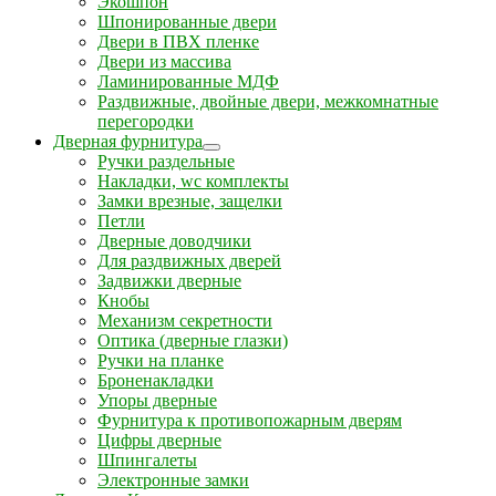
Экошпон
Шпонированные двери
Двери в ПВХ пленке
Двери из массива
Ламинированные МДФ
Раздвижные, двойные двери, межкомнатные
перегородки
Дверная фурнитура
Ручки раздельные
Накладки, wc комплекты
Замки врезные, защелки
Петли
Дверные доводчики
Для раздвижных дверей
Задвижки дверные
Кнобы
Механизм секретности
Оптика (дверные глазки)
Ручки на планке
Броненакладки
Упоры дверные
Фурнитура к противопожарным дверям
Цифры дверные
Шпингалеты
Электронные замки