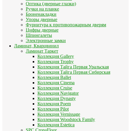
Оптика (дверные глазки)
Ручки на планке
Броненакладки
Упоры дверные
Фурнитура к противопожарным дверям
Цифры дверные
Шпингалеты
Электронные замки
Ламинат, Кварцвинил
Ламинат Таркет
Коллекция Gallery
Коллекция Trophy
Коллекция Тайга Первая Уральская
Коллекция Тайга Первая Сибирская
Коллекция Ballet
Коллекция Cinema
Коллекция Cruise
Коллекция Navigator
Коллекция Dynasty
Коллекция Poem
Коллекция Pilot
Коллекция Vernissage
Коллекция Woodstock Family
Коллекция Estetica
SPC CronaFloor