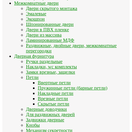
Межкомнатные двери
Двери скрытого монтажа
Эмалевые
Экошпон
Шпонированные двери
Двери в ПВХ пленке
Двери из массива
Ламинированные МДФ
Раздвижные, двойные двери, межкомнатные
перегородки
Дверная фурнитура
Ручки раздельные
Накладки, wc комплекты
Замки врезные, защелки
Петли
Ввертные петли
Пружинные петли (барные петли)
Накладные петли
Врезные петли
Скрытые петли
Дверные доводчики
Для раздвижных дверей
Задвижки дверные
Кнобы
Механизм секретности