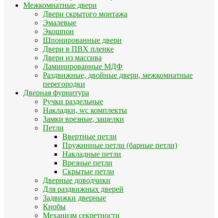
Межкомнатные двери
Двери скрытого монтажа
Эмалевые
Экошпон
Шпонированные двери
Двери в ПВХ пленке
Двери из массива
Ламинированные МДФ
Раздвижные, двойные двери, межкомнатные
перегородки
Дверная фурнитура
Ручки раздельные
Накладки, wc комплекты
Замки врезные, защелки
Петли
Ввертные петли
Пружинные петли (барные петли)
Накладные петли
Врезные петли
Скрытые петли
Дверные доводчики
Для раздвижных дверей
Задвижки дверные
Кнобы
Механизм секретности