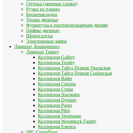
Оптика (дверные глазки)
Ручки на планке
Броненакладки
Упоры дверные
Фурнитура к противопожарным дверям
Цифры дверные
Шпингалеты
Электронные замки
Ламинат, Кварцвинил
Ламинат Таркет
Коллекция Gallery
Коллекция Trophy
Коллекция Тайга Первая Уральская
Коллекция Тайга Первая Сибирская
Коллекция Ballet
Коллекция Cinema
Коллекция Cruise
Коллекция Navigator
Коллекция Dynasty
Коллекция Poem
Коллекция Pilot
Коллекция Vernissage
Коллекция Woodstock Family
Коллекция Estetica
SPC CronaFloor