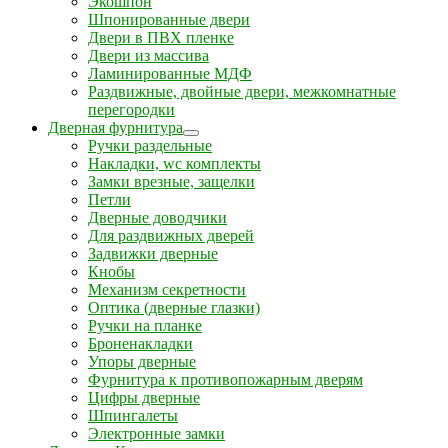
Экошпон
Шпонированные двери
Двери в ПВХ пленке
Двери из массива
Ламинированные МДФ
Раздвижные, двойные двери, межкомнатные
перегородки
Дверная фурнитура
Ручки раздельные
Накладки, wc комплекты
Замки врезные, защелки
Петли
Дверные доводчики
Для раздвижных дверей
Задвижки дверные
Кнобы
Механизм секретности
Оптика (дверные глазки)
Ручки на планке
Броненакладки
Упоры дверные
Фурнитура к противопожарным дверям
Цифры дверные
Шпингалеты
Электронные замки