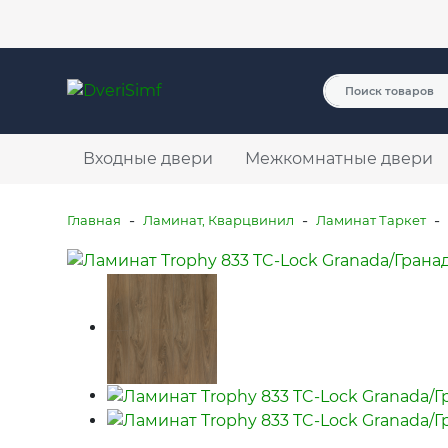
Услуги
О компании
Оплата и доставка
Контакты
Входные двери
Межкомнатные двери
-
-
-
Главная
Ламинат, Кварцвинил
Ламинат Таркет