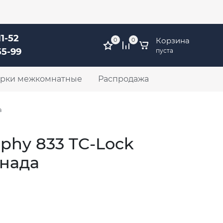
ов 51, ТЦ ФМ, этаж 1
Личный кабинет
11-52
Корзина
0
0
55-99
пуста
рки межкомнатные
Распродажа
а
phy 833 TC-Lock
анада