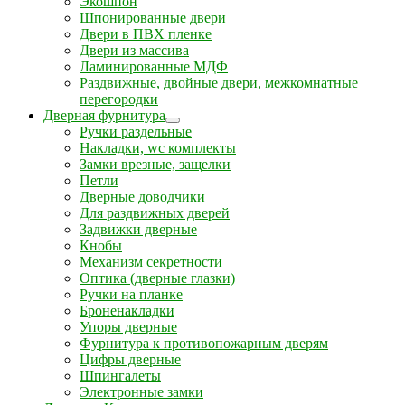
Экошпон
Шпонированные двери
Двери в ПВХ пленке
Двери из массива
Ламинированные МДФ
Раздвижные, двойные двери, межкомнатные
перегородки
Дверная фурнитура
Ручки раздельные
Накладки, wc комплекты
Замки врезные, защелки
Петли
Дверные доводчики
Для раздвижных дверей
Задвижки дверные
Кнобы
Механизм секретности
Оптика (дверные глазки)
Ручки на планке
Броненакладки
Упоры дверные
Фурнитура к противопожарным дверям
Цифры дверные
Шпингалеты
Электронные замки