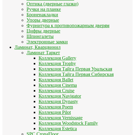
Оптика (дверные глазки)
Ручки на планке
Броненакладки
Упоры дверные
Фурнитура к противопожарным дверям
Цифры дверные
Шпингалеты
Электронные замки
Ламинат, Кварцвинил
Ламинат Таркет
Коллекция Gallery
Коллекция Trophy
Коллекция Тайга Первая Уральская
Коллекция Тайга Первая Сибирская
Коллекция Ballet
Коллекция Cinema
Коллекция Cruise
Коллекция Navigator
Коллекция Dynasty
Коллекция Poem
Коллекция Pilot
Коллекция Vernissage
Коллекция Woodstock Family
Коллекция Estetica
SPC CronaFloor